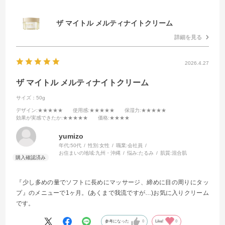
ザ マイトル メルティナイトクリーム
詳細を見る
2026.4.27
ザ マイトル メルティナイトクリーム
サイズ：50g
デザイン
:★★★★★
使用感
:★★★★★
保湿力
:★★★★★
効果が実感できたか
:★★★★★
価格
:★★★★
yumizo
年代:
50代
性別:
女性
職業:
会社員
お住まいの地域:
九州・沖縄
悩み:
たるみ
肌質:
混合肌
『少し多めの量でソフトに長めにマッサージ、締めに目の周りにタッ
プ』のメニューで1ヶ月。(あくまで我流ですが…)お気に入りクリーム
です。
参考になった
0
Like!
0