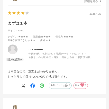
詳細を見る
2026.4.28
まずは１本
サイズ：30mL
デザイン
:★★★★
使用感
:★★★★
保湿力
:★★★★
効果が実感できたか
:★★
価格
:★★
no name
年代:
60代
性別:
女性
職業:
パート・アルバイト
お住まいの地域:
中国・四国
悩み:
たるみ
肌質:
普通肌
１本目なので、正直まだわかりません。
しっとりして気持ちいいぬり心地は確かです。
参考になった
0
Like!
0