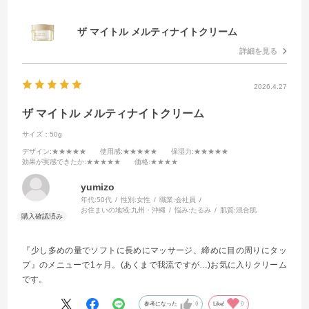
ザ マイトル メルティナイトクリーム
詳細を見る
2026.4.27
ザ マイトル メルティナイトクリーム
サイズ：50g
デザイン
:★★★★★
使用感
:★★★★★
保湿力
:★★★★★
効果が実感できたか
:★★★★★
価格
:★★★★
yumizo
年代:
50代
性別:
女性
職業:
会社員
お住まいの地域:
九州・沖縄
悩み:
たるみ
肌質:
混合肌
『少し多めの量でソフトに長めにマッサージ、締めに目の周りにタッ
プ』のメニューで1ヶ月。(あくまで我流ですが…)お気に入りクリーム
です。
参考になった
0
Like!
0