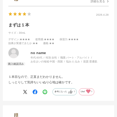
詳細を見る
2026.4.28
まずは１本
サイズ：30mL
デザイン
:★★★★
使用感
:★★★★
保湿力
:★★★★
効果が実感できたか
:★★
価格
:★★
no name
年代:
60代
性別:
女性
職業:
パート・アルバイト
お住まいの地域:
中国・四国
悩み:
たるみ
肌質:
普通肌
１本目なので、正直まだわかりません。
しっとりして気持ちいいぬり心地は確かです。
参考になった
0
Like!
0