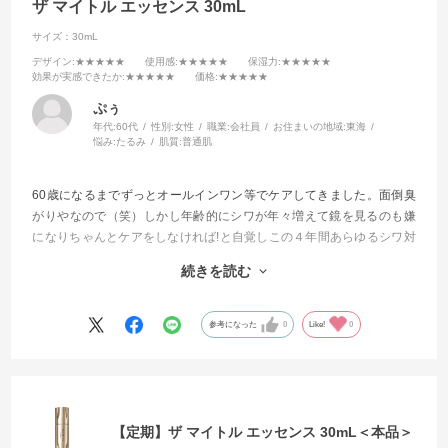
ザ マイトル エッセンス 30mL
サイズ：30mL
デザイン
:★★★★★
使用感
:★★★★★
保湿力
:★★★★★
効果が実感できたか
:★★★★★
価格
:★★★★★
ぷぅ
年代:
60代
性別:
女性
職業:
会社員
お住まいの地域:
東海
悩み:
たるみ
肌質:
普通肌
60歳になるまでずっとオールインワン等でケアしてきました。面倒臭
がりやなので（笑）しかし年齢的にシワが年々増えて鏡を見るのも嫌
になりちゃんとケアをしなければ!と自覚しこの４年間あらゆるシワ対
策に効くと評判の商品を試してきました。
続きを読む
今回もそんな感じで試してみました。
もう他を試したりする事が無くなりました。
参考になった
0
Like!
0
これからはずっと使い続けて行きます
【定期】ザ マイトル エッセンス 30mL＜本品＞