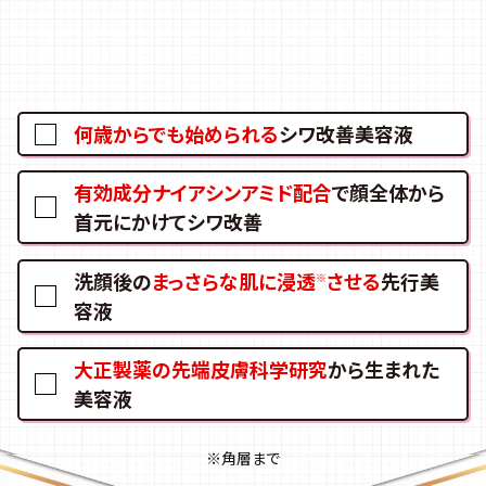
何歳からでも始められる
シワ改善美容液
有効成分ナイアシンアミド配合
で顔全体から
首元にかけてシワ改善
洗顔後の
まっさらな肌に浸透
させる
先行美
※
容液
大正製薬の先端皮膚科学研究
から生まれた
美容液
※角層まで