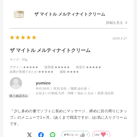
ザ マイトル メルティナイトクリーム
詳細を見る
2026.4.27
ザ マイトル メルティナイトクリーム
サイズ：50g
デザイン
:★★★★★
使用感
:★★★★★
保湿力
:★★★★★
効果が実感できたか
:★★★★★
価格
:★★★★
yumizo
年代:
50代
性別:
女性
職業:
会社員
お住まいの地域:
九州・沖縄
悩み:
たるみ
肌質:
混合肌
『少し多めの量でソフトに長めにマッサージ、締めに目の周りにタッ
プ』のメニューで1ヶ月。(あくまで我流ですが…)お気に入りクリーム
です。
参考になった
0
Like!
0