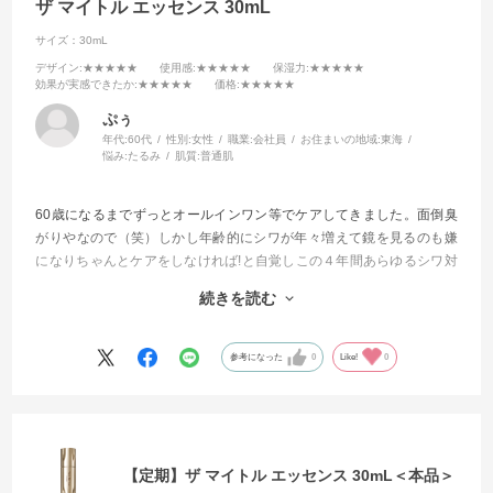
ザ マイトル エッセンス 30mL
サイズ：30mL
デザイン
:★★★★★
使用感
:★★★★★
保湿力
:★★★★★
効果が実感できたか
:★★★★★
価格
:★★★★★
ぷぅ
年代:
60代
性別:
女性
職業:
会社員
お住まいの地域:
東海
悩み:
たるみ
肌質:
普通肌
60歳になるまでずっとオールインワン等でケアしてきました。面倒臭
がりやなので（笑）しかし年齢的にシワが年々増えて鏡を見るのも嫌
になりちゃんとケアをしなければ!と自覚しこの４年間あらゆるシワ対
策に効くと評判の商品を試してきました。
続きを読む
今回もそんな感じで試してみました。
もう他を試したりする事が無くなりました。
参考になった
0
Like!
0
これからはずっと使い続けて行きます
【定期】ザ マイトル エッセンス 30mL＜本品＞