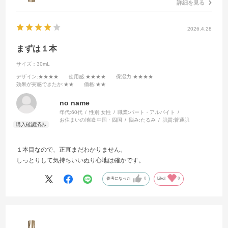
詳細を見る
2026.4.28
まずは１本
サイズ：30mL
デザイン
:★★★★
使用感
:★★★★
保湿力
:★★★★
効果が実感できたか
:★★
価格
:★★
no name
年代:
60代
性別:
女性
職業:
パート・アルバイト
お住まいの地域:
中国・四国
悩み:
たるみ
肌質:
普通肌
１本目なので、正直まだわかりません。
しっとりして気持ちいいぬり心地は確かです。
参考になった
0
Like!
0