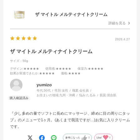
ザ マイトル メルティナイトクリーム
詳細を見る
2026.4.27
ザ マイトル メルティナイトクリーム
サイズ：50g
デザイン
:★★★★★
使用感
:★★★★★
保湿力
:★★★★★
効果が実感できたか
:★★★★★
価格
:★★★★
yumizo
年代:
50代
性別:
女性
職業:
会社員
お住まいの地域:
九州・沖縄
悩み:
たるみ
肌質:
混合肌
『少し多めの量でソフトに長めにマッサージ、締めに目の周りにタッ
プ』のメニューで1ヶ月。(あくまで我流ですが…)お気に入りクリーム
です。
参考になった
0
Like!
0