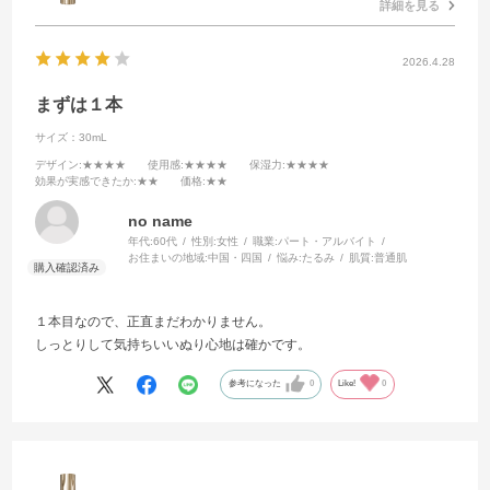
詳細を見る
2026.4.28
まずは１本
サイズ：30mL
デザイン
:★★★★
使用感
:★★★★
保湿力
:★★★★
効果が実感できたか
:★★
価格
:★★
no name
年代:
60代
性別:
女性
職業:
パート・アルバイト
お住まいの地域:
中国・四国
悩み:
たるみ
肌質:
普通肌
１本目なので、正直まだわかりません。
しっとりして気持ちいいぬり心地は確かです。
参考になった
0
Like!
0