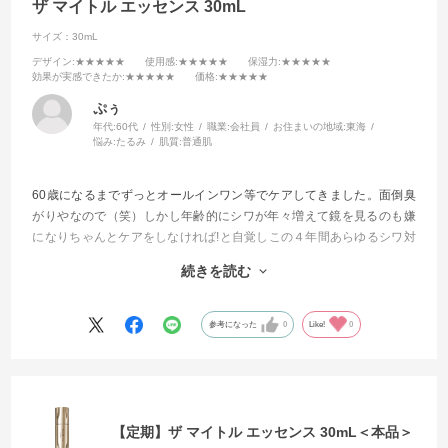
ザ マイトル エッセンス 30mL
サイズ：30mL
デザイン
:★★★★★
使用感
:★★★★★
保湿力
:★★★★★
効果が実感できたか
:★★★★★
価格
:★★★★★
ぷぅ
年代:
60代
性別:
女性
職業:
会社員
お住まいの地域:
東海
悩み:
たるみ
肌質:
普通肌
60歳になるまでずっとオールインワン等でケアしてきました。面倒臭
がりやなので（笑）しかし年齢的にシワが年々増えて鏡を見るのも嫌
になりちゃんとケアをしなければ!と自覚しこの４年間あらゆるシワ対
策に効くと評判の商品を試してきました。
続きを読む
今回もそんな感じで試してみました。
もう他を試したりする事が無くなりました。
参考になった
0
Like!
0
これからはずっと使い続けて行きます
【定期】ザ マイトル エッセンス 30mL＜本品＞