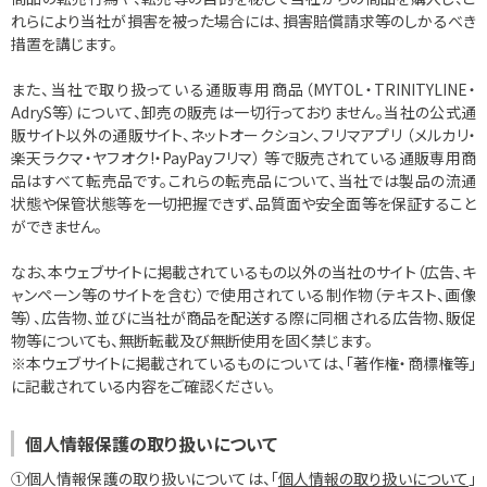
れらにより当社が損害を被った場合には、損害賠償請求等のしかるべき
措置を講じます。
また、当社で取り扱っている通販専用商品（MYTOL・TRINITYLINE・
AdryS等）について、卸売の販売は一切行っておりません。当社の公式通
販サイト以外の通販サイト、ネットオークション、フリマアプリ （メルカリ・
楽天ラクマ・ヤフオク!・PayPayフリマ） 等で販売されている通販専用商
品はすべて転売品です。これらの転売品について、当社では製品の流通
状態や保管状態等を一切把握できず、品質面や安全面等を保証すること
ができません。
なお、本ウェブサイトに掲載されているもの以外の当社のサイト（広告、キ
ャンペーン等のサイトを含む）で使用されている制作物（テキスト、画像
等）、広告物、並びに当社が商品を配送する際に同梱される広告物、販促
物等についても、無断転載及び無断使用を固く禁じます。
※本ウェブサイトに掲載されているものについては、「著作権・商標権等」
に記載されている内容をご確認ください。
個人情報保護の取り扱いについて
①個人情報保護の取り扱いについては、「
個人情報の取り扱いについて
」