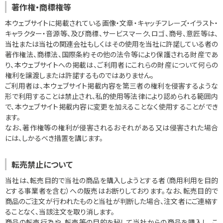
著作権・商標権等
本ウェブサイトに掲載されている画像・文章・キャッチフレーズ・イラスト・
キャラクター・音源等、及び商標、サービスマーク、ロゴ、商号、意匠等は、
当社または当社の関連会社もしくはその使用を当社に許諾している者の
著作権法、商標法、国際条約その他の法令等により保護される財産であ
り、本ウェブサイトへの掲載は、ご利用者にこれらの財産について何らの
権利を譲渡しまたは許諾するものではありません。
ご利用者は、本ウェブサイト掲載内容を第三者の権利を侵害するような
形で利用することは禁止され、私的使用等法律により認められる範囲内
で、本ウェブサイト掲載内容に変更を加えることなく使用することができ
ます。
なお、著作権等の権利が侵害されるおそれがある又は侵害された場合
には、しかるべき措置を講じます。
転売禁止について
当社は、転売目的で当社の商品を購入しようとする者（商用利用を目的
とする事業者を含む）への販売はお断りしております。なお、転売目的で
商品のご注文が行われたものと当社が判断した場合、注文者にご連絡す
ることなく、当該注文を取り消します。
商品の転売行為や、転売等の目的を秘して当社からの商品を購入し、こ