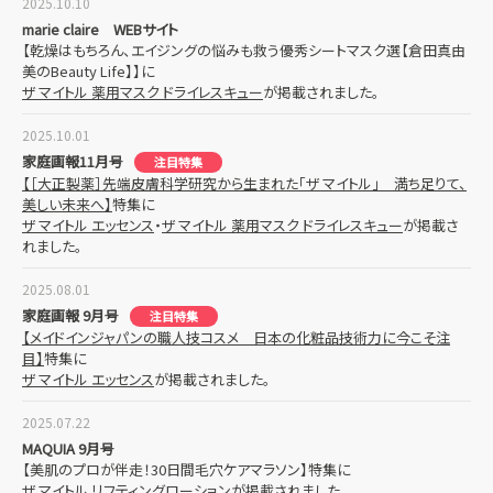
2025.10.10
marie claire WEBサイト
【乾燥はもちろん、エイジングの悩みも救う優秀シートマスク選【倉田真由
美のBeauty Life】】に
ザ マイトル 薬用マスク ドライレスキュー
が掲載されました。
2025.10.01
家庭画報11月号
注目特集
【［大正製薬］先端皮膚科学研究から生まれた「ザ マイトル」 満ち足りて、
美しい未来へ】
特集に
ザ マイトル エッセンス
・
ザ マイトル 薬用マスク ドライレスキュー
が掲載さ
れました。
2025.08.01
家庭画報 9月号
注目特集
【メイドインジャパンの職人技コスメ 日本の化粧品技術力に今こそ注
目】
特集に
ザ マイトル エッセンス
が掲載されました。
2025.07.22
MAQUIA 9月号
【美肌のプロが伴走！30日間毛穴ケアマラソン】特集に
ザ マイトル リフティングローション
が掲載されました。