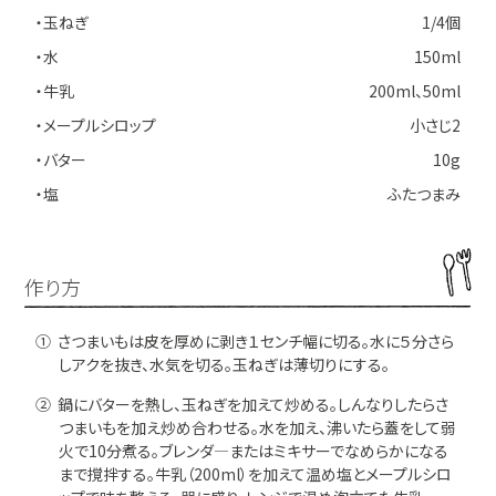
・玉ねぎ
1/4個
・水
150ml
・牛乳
200ml、50ml
・メープルシロップ
小さじ2
・バター
10g
・塩
ふたつまみ
作り方
① さつまいもは皮を厚めに剥き１センチ幅に切る。水に５分さら
しアクを抜き、水気を切る。玉ねぎは薄切りにする。
② 鍋にバターを熱し、玉ねぎを加えて炒める。しんなりしたらさ
つまいもを加え炒め合わせる。水を加え、沸いたら蓋をして弱
火で10分煮る。ブレンダ―またはミキサーでなめらかになる
まで撹拌する。牛乳（200ml）を加えて温め塩とメープルシロ