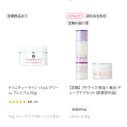
定期商品あり
20%OFF
送料当社負担
定期お届け便
トリニティーライン ジェルクリー
【定期】 アドライズ 保湿×美白 デ
ム プレミアム 50ｇ
ィープケアセット (医薬部外品)
4.8
（12）
医薬部外品
50g ジャータイプ（約1～1.5カ月分）
120mL & 40g