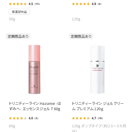
4.5
4.8
（13）
（4）
医薬部外品
50g
120g
定期商品あり
定期商品あり
トリニティーライン Hazumie -は
トリニティーライン ジェルクリー
ずみへ- エッセンスジェル T 60g
ム プレミアム 120ｇ
4.0
4.7
（3）
（18）
60g
120g ポンプタイプ（約2.5～3カ月
分）