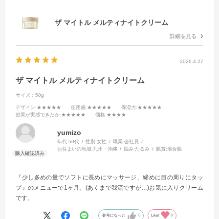
ザ マイトル メルティナイトクリーム
詳細を見る
2026.4.27
ザ マイトル メルティナイトクリーム
サイズ：50g
デザイン
:★★★★★
使用感
:★★★★★
保湿力
:★★★★★
効果が実感できたか
:★★★★★
価格
:★★★★
yumizo
年代:
50代
性別:
女性
職業:
会社員
お住まいの地域:
九州・沖縄
悩み:
たるみ
肌質:
混合肌
『少し多めの量でソフトに長めにマッサージ、締めに目の周りにタッ
プ』のメニューで1ヶ月。(あくまで我流ですが…)お気に入りクリーム
です。
参考になった
0
Like!
0