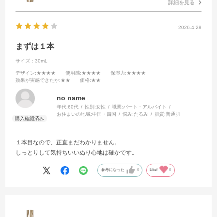
詳細を見る
2026.4.28
まずは１本
サイズ：30mL
デザイン
:★★★★
使用感
:★★★★
保湿力
:★★★★
効果が実感できたか
:★★
価格
:★★
no name
年代:
60代
性別:
女性
職業:
パート・アルバイト
お住まいの地域:
中国・四国
悩み:
たるみ
肌質:
普通肌
１本目なので、正直まだわかりません。
しっとりして気持ちいいぬり心地は確かです。
参考になった
0
Like!
0