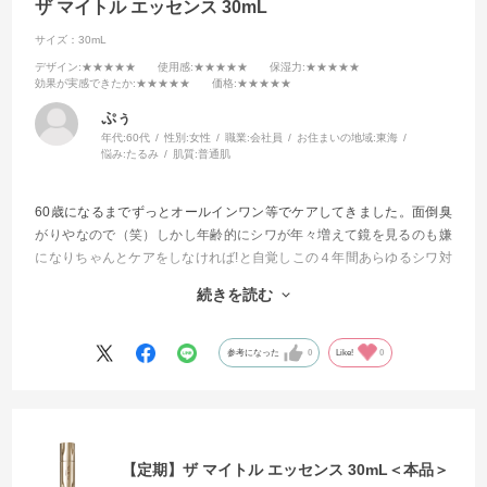
ザ マイトル エッセンス 30mL
サイズ：30mL
デザイン
:★★★★★
使用感
:★★★★★
保湿力
:★★★★★
効果が実感できたか
:★★★★★
価格
:★★★★★
ぷぅ
年代:
60代
性別:
女性
職業:
会社員
お住まいの地域:
東海
悩み:
たるみ
肌質:
普通肌
60歳になるまでずっとオールインワン等でケアしてきました。面倒臭
がりやなので（笑）しかし年齢的にシワが年々増えて鏡を見るのも嫌
になりちゃんとケアをしなければ!と自覚しこの４年間あらゆるシワ対
策に効くと評判の商品を試してきました。
続きを読む
今回もそんな感じで試してみました。
もう他を試したりする事が無くなりました。
参考になった
0
Like!
0
これからはずっと使い続けて行きます
【定期】ザ マイトル エッセンス 30mL＜本品＞