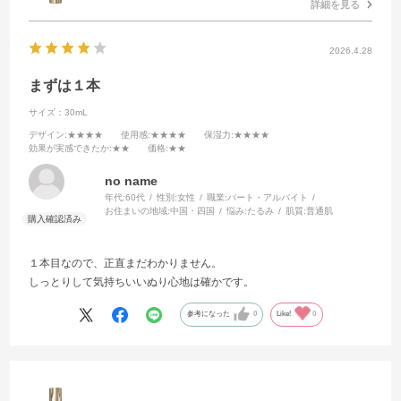
詳細を見る
2026.4.28
まずは１本
サイズ：30mL
デザイン
:★★★★
使用感
:★★★★
保湿力
:★★★★
効果が実感できたか
:★★
価格
:★★
no name
年代:
60代
性別:
女性
職業:
パート・アルバイト
お住まいの地域:
中国・四国
悩み:
たるみ
肌質:
普通肌
１本目なので、正直まだわかりません。
しっとりして気持ちいいぬり心地は確かです。
参考になった
0
Like!
0