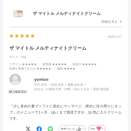
ザ マイトル メルティナイトクリーム
詳細を見る
2026.4.27
ザ マイトル メルティナイトクリーム
サイズ：50g
デザイン
:★★★★★
使用感
:★★★★★
保湿力
:★★★★★
効果が実感できたか
:★★★★★
価格
:★★★★
yumizo
年代:
50代
性別:
女性
職業:
会社員
お住まいの地域:
九州・沖縄
悩み:
たるみ
肌質:
混合肌
『少し多めの量でソフトに長めにマッサージ、締めに目の周りにタッ
プ』のメニューで1ヶ月。(あくまで我流ですが…)お気に入りクリーム
です。
参考になった
0
Like!
0