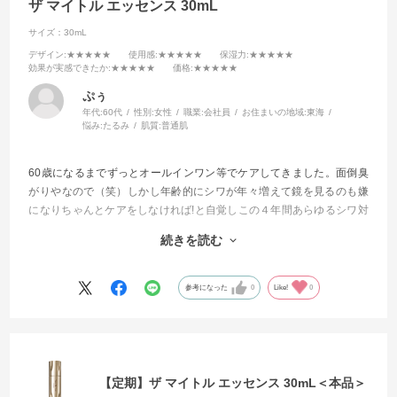
ザ マイトル エッセンス 30mL
サイズ：30mL
デザイン
:★★★★★
使用感
:★★★★★
保湿力
:★★★★★
効果が実感できたか
:★★★★★
価格
:★★★★★
ぷぅ
年代:
60代
性別:
女性
職業:
会社員
お住まいの地域:
東海
悩み:
たるみ
肌質:
普通肌
60歳になるまでずっとオールインワン等でケアしてきました。面倒臭
がりやなので（笑）しかし年齢的にシワが年々増えて鏡を見るのも嫌
になりちゃんとケアをしなければ!と自覚しこの４年間あらゆるシワ対
策に効くと評判の商品を試してきました。
続きを読む
今回もそんな感じで試してみました。
もう他を試したりする事が無くなりました。
参考になった
0
Like!
0
これからはずっと使い続けて行きます
【定期】ザ マイトル エッセンス 30mL＜本品＞