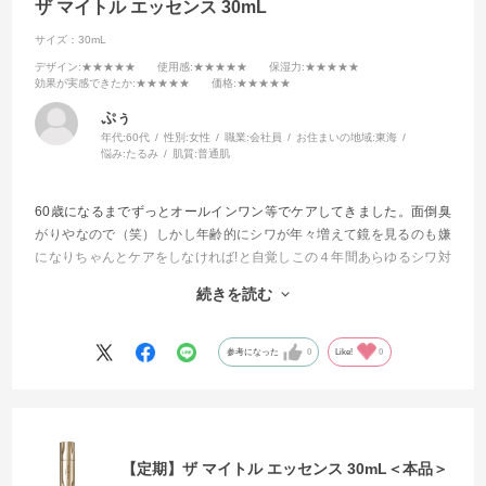
ザ マイトル エッセンス 30mL
サイズ：30mL
デザイン
:★★★★★
使用感
:★★★★★
保湿力
:★★★★★
効果が実感できたか
:★★★★★
価格
:★★★★★
ぷぅ
年代:
60代
性別:
女性
職業:
会社員
お住まいの地域:
東海
悩み:
たるみ
肌質:
普通肌
60歳になるまでずっとオールインワン等でケアしてきました。面倒臭
がりやなので（笑）しかし年齢的にシワが年々増えて鏡を見るのも嫌
になりちゃんとケアをしなければ!と自覚しこの４年間あらゆるシワ対
策に効くと評判の商品を試してきました。
続きを読む
今回もそんな感じで試してみました。
もう他を試したりする事が無くなりました。
参考になった
0
Like!
0
これからはずっと使い続けて行きます
【定期】ザ マイトル エッセンス 30mL＜本品＞