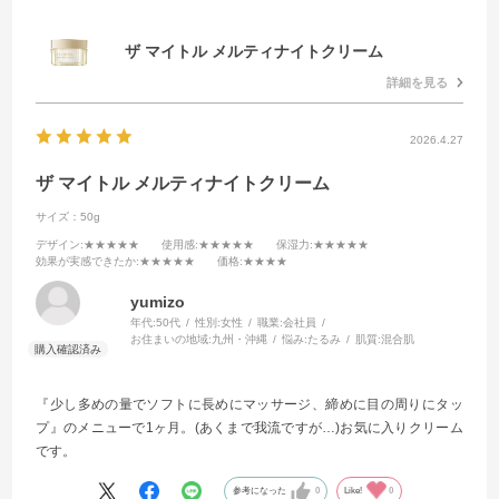
ザ マイトル メルティナイトクリーム
詳細を見る
2026.4.27
ザ マイトル メルティナイトクリーム
サイズ：50g
デザイン
:★★★★★
使用感
:★★★★★
保湿力
:★★★★★
効果が実感できたか
:★★★★★
価格
:★★★★
yumizo
年代:
50代
性別:
女性
職業:
会社員
お住まいの地域:
九州・沖縄
悩み:
たるみ
肌質:
混合肌
『少し多めの量でソフトに長めにマッサージ、締めに目の周りにタッ
プ』のメニューで1ヶ月。(あくまで我流ですが…)お気に入りクリーム
です。
参考になった
0
Like!
0