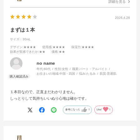
詳細を見る
2026.4.28
まずは１本
サイズ：30mL
デザイン
:★★★★
使用感
:★★★★
保湿力
:★★★★
効果が実感できたか
:★★
価格
:★★
no name
年代:
60代
性別:
女性
職業:
パート・アルバイト
お住まいの地域:
中国・四国
悩み:
たるみ
肌質:
普通肌
１本目なので、正直まだわかりません。
しっとりして気持ちいいぬり心地は確かです。
参考になった
0
Like!
0