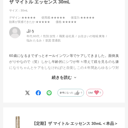
ザ マイトル エッセンス 30mL
サイズ：30mL
デザイン
:★★★★★
使用感
:★★★★★
保湿力
:★★★★★
効果が実感できたか
:★★★★★
価格
:★★★★★
ぷぅ
年代:
60代
性別:
女性
職業:
会社員
お住まいの地域:
東海
悩み:
たるみ
肌質:
普通肌
60歳になるまでずっとオールインワン等でケアしてきました。面倒臭
がりやなので（笑）しかし年齢的にシワが年々増えて鏡を見るのも嫌
になりちゃんとケアをしなければ!と自覚しこの４年間あらゆるシワ対
策に効くと評判の商品を試してきました。
続きを読む
今回もそんな感じで試してみました。
もう他を試したりする事が無くなりました。
参考になった
0
Like!
0
これからはずっと使い続けて行きます
【定期】ザ マイトル エッセンス 30mL＜本品＞