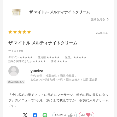
ザ マイトル メルティナイトクリーム
詳細を見る
2026.4.27
ザ マイトル メルティナイトクリーム
サイズ：50g
デザイン
:★★★★★
使用感
:★★★★★
保湿力
:★★★★★
効果が実感できたか
:★★★★★
価格
:★★★★
yumizo
年代:
50代
性別:
女性
職業:
会社員
お住まいの地域:
九州・沖縄
悩み:
たるみ
肌質:
混合肌
『少し多めの量でソフトに長めにマッサージ、締めに目の周りにタッ
プ』のメニューで1ヶ月。(あくまで我流ですが…)お気に入りクリーム
です。
参考になった
0
Like!
0