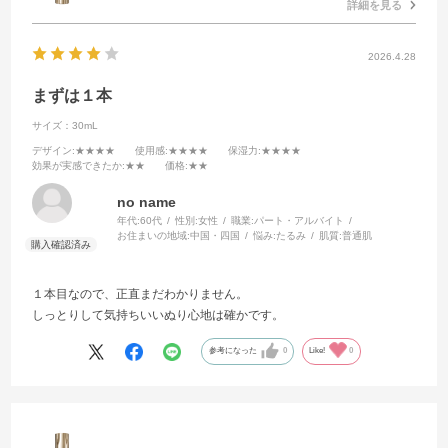
詳細を見る
2026.4.28
まずは１本
サイズ：30mL
デザイン
:★★★★
使用感
:★★★★
保湿力
:★★★★
効果が実感できたか
:★★
価格
:★★
no name
年代:
60代
性別:
女性
職業:
パート・アルバイト
お住まいの地域:
中国・四国
悩み:
たるみ
肌質:
普通肌
１本目なので、正直まだわかりません。
しっとりして気持ちいいぬり心地は確かです。
参考になった
0
Like!
0