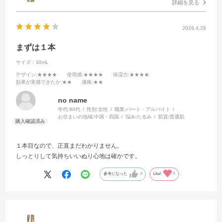
詳細を見る
2026.4.28
まずは１本
サイズ：30mL
デザイン
:★★★★
使用感
:★★★★
保湿力
:★★★★
効果が実感できたか
:★★
価格
:★★
no name
年代:
60代
性別:
女性
職業:
パート・アルバイト
お住まいの地域:
中国・四国
悩み:
たるみ
肌質:
普通肌
１本目なので、正直まだわかりません。
しっとりして気持ちいいぬり心地は確かです。
参考になった
0
Like!
0