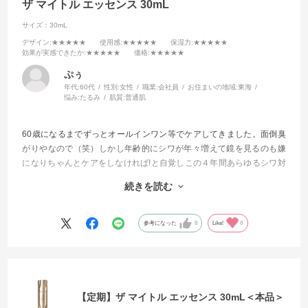
ザ マイトル エッセンス 30mL
サイズ：30mL
デザイン
:★★★★★
使用感
:★★★★★
保湿力
:★★★★★
効果が実感できたか
:★★★★★
価格
:★★★★★
ぷぅ
年代:
60代
性別:
女性
職業:
会社員
お住まいの地域:
東海
悩み:
たるみ
肌質:
普通肌
60歳になるまでずっとオールインワン等でケアしてきました。面倒臭
がりやなので（笑）しかし年齢的にシワが年々増えて鏡を見るのも嫌
になりちゃんとケアをしなければ!と自覚しこの４年間あらゆるシワ対
策に効くと評判の商品を試してきました。
続きを読む
今回もそんな感じで試してみました。
もう他を試したりする事が無くなりました。
参考になった
0
Like!
0
これからはずっと使い続けて行きます
【定期】ザ マイトル エッセンス 30mL＜本品＞