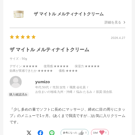
ザ マイトル メルティナイトクリーム
詳細を見る
2026.4.27
ザ マイトル メルティナイトクリーム
サイズ：50g
デザイン
:★★★★★
使用感
:★★★★★
保湿力
:★★★★★
効果が実感できたか
:★★★★★
価格
:★★★★
yumizo
年代:
50代
性別:
女性
職業:
会社員
お住まいの地域:
九州・沖縄
悩み:
たるみ
肌質:
混合肌
『少し多めの量でソフトに長めにマッサージ、締めに目の周りにタッ
プ』のメニューで1ヶ月。(あくまで我流ですが…)お気に入りクリーム
です。
参考になった
0
Like!
0