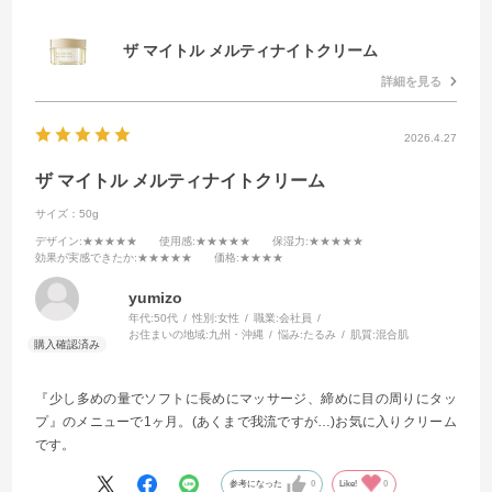
ザ マイトル メルティナイトクリーム
詳細を見る
2026.4.27
ザ マイトル メルティナイトクリーム
サイズ：50g
デザイン
:★★★★★
使用感
:★★★★★
保湿力
:★★★★★
効果が実感できたか
:★★★★★
価格
:★★★★
yumizo
年代:
50代
性別:
女性
職業:
会社員
お住まいの地域:
九州・沖縄
悩み:
たるみ
肌質:
混合肌
『少し多めの量でソフトに長めにマッサージ、締めに目の周りにタッ
プ』のメニューで1ヶ月。(あくまで我流ですが…)お気に入りクリーム
です。
参考になった
0
Like!
0