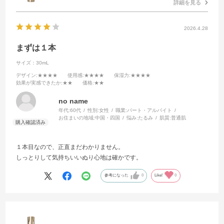
詳細を見る
2026.4.28
まずは１本
サイズ：30mL
デザイン
:★★★★
使用感
:★★★★
保湿力
:★★★★
効果が実感できたか
:★★
価格
:★★
no name
年代:
60代
性別:
女性
職業:
パート・アルバイト
お住まいの地域:
中国・四国
悩み:
たるみ
肌質:
普通肌
１本目なので、正直まだわかりません。
しっとりして気持ちいいぬり心地は確かです。
参考になった
0
Like!
0