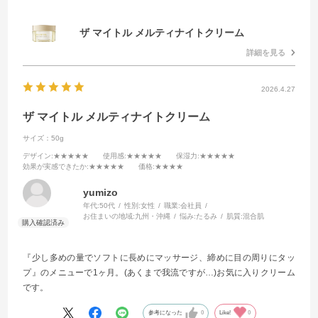
ザ マイトル メルティナイトクリーム
詳細を見る
2026.4.27
ザ マイトル メルティナイトクリーム
サイズ：50g
デザイン
:★★★★★
使用感
:★★★★★
保湿力
:★★★★★
効果が実感できたか
:★★★★★
価格
:★★★★
yumizo
年代:
50代
性別:
女性
職業:
会社員
お住まいの地域:
九州・沖縄
悩み:
たるみ
肌質:
混合肌
『少し多めの量でソフトに長めにマッサージ、締めに目の周りにタッ
プ』のメニューで1ヶ月。(あくまで我流ですが…)お気に入りクリーム
です。
参考になった
0
Like!
0