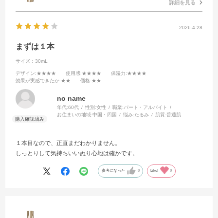
詳細を見る
2026.4.28
まずは１本
サイズ：30mL
デザイン
:★★★★
使用感
:★★★★
保湿力
:★★★★
効果が実感できたか
:★★
価格
:★★
no name
年代:
60代
性別:
女性
職業:
パート・アルバイト
お住まいの地域:
中国・四国
悩み:
たるみ
肌質:
普通肌
１本目なので、正直まだわかりません。
しっとりして気持ちいいぬり心地は確かです。
参考になった
0
Like!
0