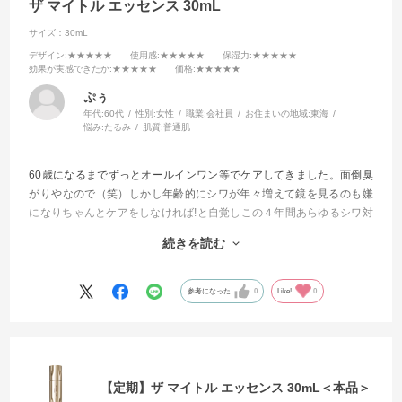
ザ マイトル エッセンス 30mL
サイズ：30mL
デザイン
:★★★★★
使用感
:★★★★★
保湿力
:★★★★★
効果が実感できたか
:★★★★★
価格
:★★★★★
ぷぅ
年代:
60代
性別:
女性
職業:
会社員
お住まいの地域:
東海
悩み:
たるみ
肌質:
普通肌
60歳になるまでずっとオールインワン等でケアしてきました。面倒臭
がりやなので（笑）しかし年齢的にシワが年々増えて鏡を見るのも嫌
になりちゃんとケアをしなければ!と自覚しこの４年間あらゆるシワ対
策に効くと評判の商品を試してきました。
続きを読む
今回もそんな感じで試してみました。
もう他を試したりする事が無くなりました。
参考になった
0
Like!
0
これからはずっと使い続けて行きます
【定期】ザ マイトル エッセンス 30mL＜本品＞