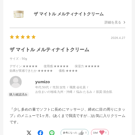
ザ マイトル メルティナイトクリーム
詳細を見る
2026.4.27
ザ マイトル メルティナイトクリーム
サイズ：50g
デザイン
:★★★★★
使用感
:★★★★★
保湿力
:★★★★★
効果が実感できたか
:★★★★★
価格
:★★★★
yumizo
年代:
50代
性別:
女性
職業:
会社員
お住まいの地域:
九州・沖縄
悩み:
たるみ
肌質:
混合肌
『少し多めの量でソフトに長めにマッサージ、締めに目の周りにタッ
プ』のメニューで1ヶ月。(あくまで我流ですが…)お気に入りクリーム
です。
参考になった
0
Like!
0