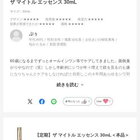
ザ マイトル エッセンス 30mL
サイズ：30mL
デザイン
:★★★★★
使用感
:★★★★★
保湿力
:★★★★★
効果が実感できたか
:★★★★★
価格
:★★★★★
ぷぅ
年代:
60代
性別:
女性
職業:
会社員
お住まいの地域:
東海
悩み:
たるみ
肌質:
普通肌
60歳になるまでずっとオールインワン等でケアしてきました。面倒臭
がりやなので（笑）しかし年齢的にシワが年々増えて鏡を見るのも嫌
になりちゃんとケアをしなければ!と自覚しこの４年間あらゆるシワ対
策に効くと評判の商品を試してきました。
続きを読む
今回もそんな感じで試してみました。
もう他を試したりする事が無くなりました。
参考になった
0
Like!
0
これからはずっと使い続けて行きます
【定期】ザ マイトル エッセンス 30mL＜本品＞