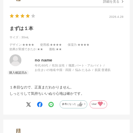
詳細を見る
2026.4.28
まずは１本
サイズ：30mL
デザイン
:★★★★
使用感
:★★★★
保湿力
:★★★★
効果が実感できたか
:★★
価格
:★★
no name
年代:
60代
性別:
女性
職業:
パート・アルバイト
お住まいの地域:
中国・四国
悩み:
たるみ
肌質:
普通肌
１本目なので、正直まだわかりません。
しっとりして気持ちいいぬり心地は確かです。
参考になった
0
Like!
0