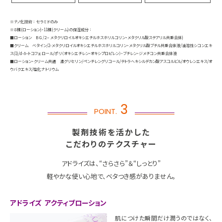
※ナノ化技術 ： セラミドのみ
※８種
(ローション)
・11種
(クリーム)
の保湿成分 ：
■ローション ＢＧ/２− メタクリロイルオキシエチルホスホリルコリン・メタクリル酸ステアリル共重合体)
■クリーム ベタイン/2-メタクリロイルオキシエチルホスホリルコリン・メタクリル酸ブチル共重合体液/油溶性シコンエキ
ス(1)/d-δｰトコフェロール/ポリ（オキシエチレン・オキシプロピレン）・ブチレン・ジメチコン共重合体液
■ローション・クリーム共通 濃グリセリン/ペンチレングリコール/テトラヘキシルデカン酸アスコルビル/オウレンエキス/オ
ウバクエキス/塩化ナトリウム
3
POINT.
製剤技術を活かした
こだわりのテクスチャー
アドライズは、“さらさら”＆“しっとり”
軽やかな使い心地で、ベタつき感がありません。
アドライズ アクティブローション
肌につけた瞬間だけ潤うのではなく、