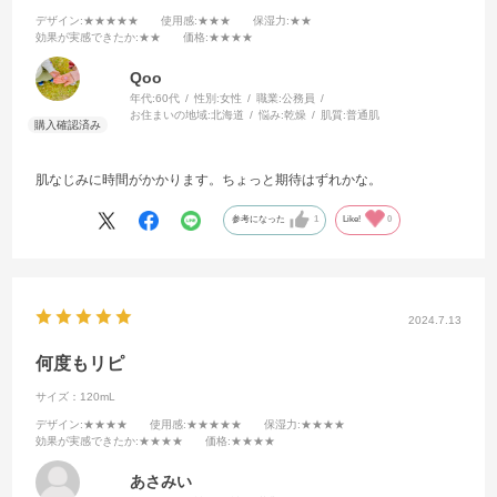
デザイン
:★★★★★
使用感
:★★★
保湿力
:★★
効果が実感できたか
:★★
価格
:★★★★
Qoo
年代:
60代
性別:
女性
職業:
公務員
お住まいの地域:
北海道
悩み:
乾燥
肌質:
普通肌
肌なじみに時間がかかります。ちょっと期待はずれかな。
参考になった
1
Like!
0
2024.7.13
何度もリピ
サイズ：120mL
デザイン
:★★★★
使用感
:★★★★★
保湿力
:★★★★
効果が実感できたか
:★★★★
価格
:★★★★
あさみい