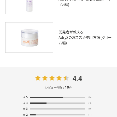
ョン編)
開発者が教える！
AdrySのおススメ使用方法(クリー
ム編)
4.4
10
レビュー件数：
件
★
5
(6)
★
4
(3)
★
3
(0)
★
2
(1)