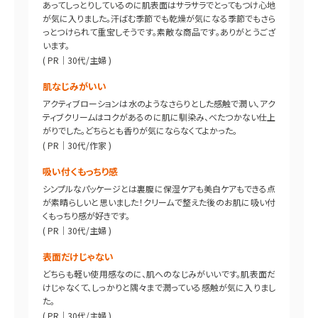
あってしっとりしているのに肌表面はサラサラでとってもつけ心地
が気に入りました。汗ばむ季節でも乾燥が気になる季節でもさら
っとつけられて重宝しそうです。素敵な商品です。ありがとうござ
います。
( PR｜30代/主婦 )
肌なじみがいい
アクティブローションは水のようなさらりとした感触で潤い、アク
ティブクリームはコクがあるのに肌に馴染み、べたつかない仕上
がりでした。どちらとも香りが気にならなくてよかった。
( PR｜30代/作家 )
吸い付くもっちり感
シンプルなパッケージとは裏腹に保湿ケアも美白ケアもできる点
が素晴らしいと思いました！クリームで整えた後のお肌に吸い付
くもっちり感が好きです。
( PR｜30代/主婦 )
表面だけじゃない
どちらも軽い使用感なのに、肌へのなじみがいいです。肌表面だ
けじゃなくて、しっかりと隅々まで潤っている感触が気に入りまし
た。
( PR｜30代/主婦 )