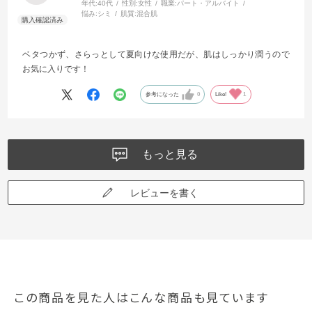
年代:
40代
性別:
女性
職業:
パート・アルバイト
悩み:
シミ
肌質:
混合肌
ベタつかず、さらっとして夏向けな使用だが、肌はしっかり潤うので
お気に入りです！
参考になった
0
Like!
1
もっと見る
レビューを書く
この商品を見た人はこんな商品も見ています