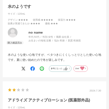
水のようです
サイズ：120mL
デザイン
:★★★★
使用感
:★★★★★
保湿力
:★★★★
効果が実感できたか
:★★★★
価格
:★★★
no name
年代:
50代
性別:
女性
職業:
会社員
お住まいの地域:
近畿
悩み:
乾燥
肌質:
乾燥肌
水のような使い心地ですが、ベタつきにくくしっとりとした使い心地
です。夏に使い始めたので冬が楽しみです。
参考になった
1
Like!
0
2024.7.30
アドライズ アクティブローション (医薬部外品)
サイズ：120mL