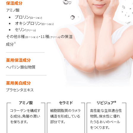
保湿成分
アミノ酸
プロリン
(ローション)
オキシプロリン
(ローション)
セリン
(クリーム)
その他８種
・11種
の保湿
(ローション)
(クリーム)
※
成分
薬用保湿成分
ヘパリン類似物質
薬用美白成分
プラセンタエキス
アミノ酸
セラミド
リピジュア®
コラーゲンを構成す
細胞間脂質のラメラ
高性能な生体適合性
る成分。
角層の潤い
構造を形成
している
物質。
保水性に優れ
を保ちます。
部分です。
たうるおいのベール
をつくります。