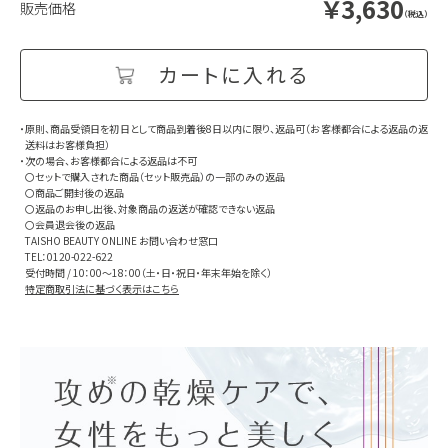
￥3,630
（税込）
・原則、商品受領日を初日として商品到着後8日以内に限り、返品可（お客様都合による返品の返
送料はお客様負担）
・次の場合、お客様都合による返品は不可
〇セットで購入された商品（セット販売品）の一部のみの返品
〇商品ご開封後の返品
〇返品のお申し出後、対象商品の返送が確認できない返品
〇会員退会後の返品
TAISHO BEAUTY ONLINE お問い合わせ窓口
TEL：0120-022-622
受付時間 / 10：00～18：00（土・日・祝日・年末年始を除く）
特定商取引法に基づく表示はこちら