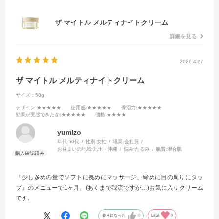
ザ マイトル メルティナイトクリーム
詳細を見る
2026.4.27
ザ マイトル メルティナイトクリーム
サイズ：50g
デザイン
:★★★★★
使用感
:★★★★★
保湿力
:★★★★★
効果が実感できたか
:★★★★★
価格
:★★★★
yumizo
年代:
50代
性別:
女性
職業:
会社員
お住まいの地域:
九州・沖縄
悩み:
たるみ
肌質:
混合肌
『少し多めの量でソフトに長めにマッサージ、締めに目の周りにタッ
プ』のメニューで1ヶ月。(あくまで我流ですが…)お気に入りクリーム
です。
参考になった
0
Like!
0