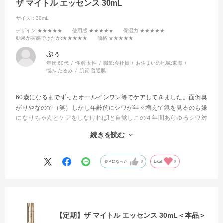
ザ マイトル エッセンス 30mL
サイズ：30mL
デザイン
:★★★★★
使用感
:★★★★★
保湿力
:★★★★★
効果が実感できたか
:★★★★★
価格
:★★★★★
ぷぅ
年代:
60代
性別:
女性
職業:
会社員
お住まいの地域:
東海
悩み:
たるみ
肌質:
普通肌
60歳になるまでずっとオールインワン等でケアしてきました。面倒臭
がりやなので（笑）しかし年齢的にシワが年々増えて鏡を見るのも嫌
になりちゃんとケアをしなければ!と自覚しこの４年間あらゆるシワ対
策に効くと評判の商品を試してきました。
続きを読む
今回もそんな感じで試してみました。
もう他を試したりする事が無くなりました。
参考になった
0
Like!
0
これからはずっと使い続けて行きます
【定期】ザ マイトル エッセンス 30mL＜本品＞