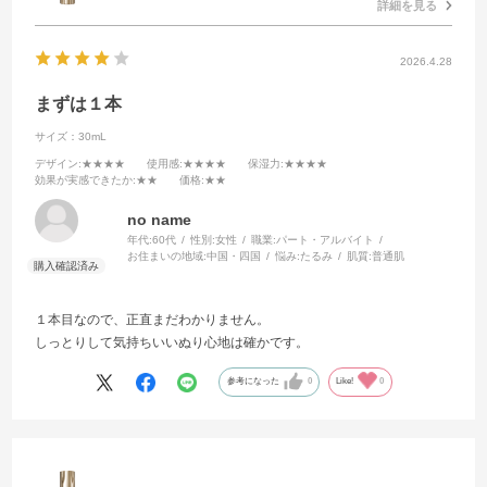
詳細を見る
2026.4.28
まずは１本
サイズ：30mL
デザイン
:★★★★
使用感
:★★★★
保湿力
:★★★★
効果が実感できたか
:★★
価格
:★★
no name
年代:
60代
性別:
女性
職業:
パート・アルバイト
お住まいの地域:
中国・四国
悩み:
たるみ
肌質:
普通肌
１本目なので、正直まだわかりません。
しっとりして気持ちいいぬり心地は確かです。
参考になった
0
Like!
0