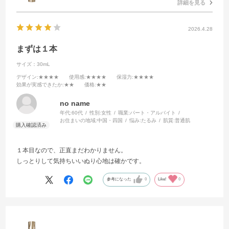
詳細を見る
2026.4.28
まずは１本
サイズ：30mL
デザイン
:★★★★
使用感
:★★★★
保湿力
:★★★★
効果が実感できたか
:★★
価格
:★★
no name
年代:
60代
性別:
女性
職業:
パート・アルバイト
お住まいの地域:
中国・四国
悩み:
たるみ
肌質:
普通肌
１本目なので、正直まだわかりません。
しっとりして気持ちいいぬり心地は確かです。
参考になった
0
Like!
0