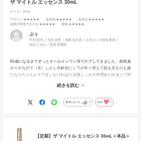
ザ マイトル エッセンス 30mL
サイズ：30mL
デザイン
:★★★★★
使用感
:★★★★★
保湿力
:★★★★★
効果が実感できたか
:★★★★★
価格
:★★★★★
ぷぅ
年代:
60代
性別:
女性
職業:
会社員
お住まいの地域:
東海
悩み:
たるみ
肌質:
普通肌
60歳になるまでずっとオールインワン等でケアしてきました。面倒臭
がりやなので（笑）しかし年齢的にシワが年々増えて鏡を見るのも嫌
になりちゃんとケアをしなければ!と自覚しこの４年間あらゆるシワ対
策に効くと評判の商品を試してきました。
続きを読む
今回もそんな感じで試してみました。
もう他を試したりする事が無くなりました。
参考になった
0
Like!
0
これからはずっと使い続けて行きます
【定期】ザ マイトル エッセンス 30mL＜本品＞