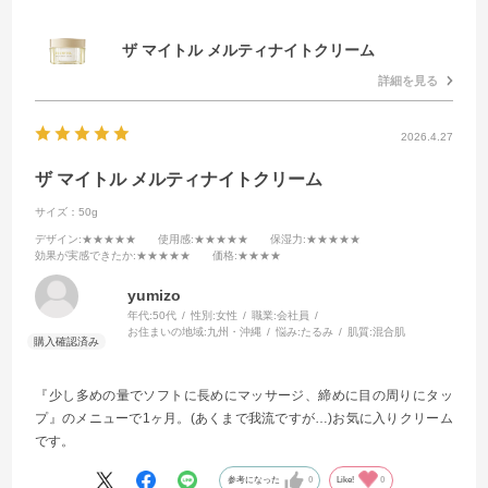
ザ マイトル メルティナイトクリーム
詳細を見る
2026.4.27
ザ マイトル メルティナイトクリーム
サイズ：50g
デザイン
:★★★★★
使用感
:★★★★★
保湿力
:★★★★★
効果が実感できたか
:★★★★★
価格
:★★★★
yumizo
年代:
50代
性別:
女性
職業:
会社員
お住まいの地域:
九州・沖縄
悩み:
たるみ
肌質:
混合肌
『少し多めの量でソフトに長めにマッサージ、締めに目の周りにタッ
プ』のメニューで1ヶ月。(あくまで我流ですが…)お気に入りクリーム
です。
参考になった
0
Like!
0