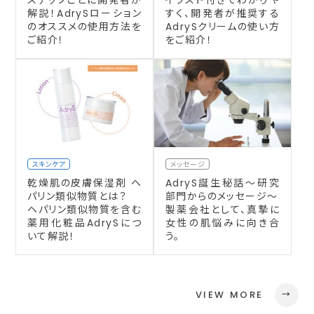
ステップごとに開発者が
イラスト付きでわかりや
解説！AdrySローション
すく、開発者が推奨する
のオススメの使用方法を
AdrySクリームの使い方
ご紹介！
をご紹介！
スキンケア
メッセージ
乾燥肌の皮膚保湿剤 ヘ
AdryS誕生秘話～研究
パリン類似物質とは？
部門からのメッセージ～
ヘパリン類似物質を含む
製薬会社として、真摯に
薬用化粧品AdrySにつ
女性の肌悩みに向き合
いて解説！
う。
VIEW MORE