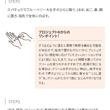
STEP1
スパチュラでブルーベリー大を手のひらに取り、ほほ、あご、鼻、額
に置き、指先で全体にのばす。
プロジェクトBからの
ワンポイント！
すり込むように塗ると摩擦で角質を痛める可能性
があるので、指先で置きながらソフトにプッシュす
るように顔全体に広げてください。ローションがほ
どよく肌になじむまで、ちょっと時間を置いてから
クリームを使うのがおすすめです。乾燥が気にな
る場合は、クリームを手のひらに伸ばし、両手を合
わせて押すようにしてから顔に乗せる“つぶし塗
り”を。クリームがとろけて肌になじみやすくなりま
すよ。
STEP2
ほほ、目元、Uゾーンなど、乾燥が気になる箇所には重ねづけを。