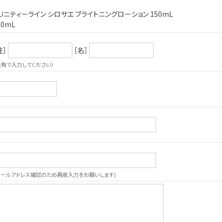
リニティーライン シロサエ ブライトニングローション 150mL
50mL
姓］
［名］
全角で入力してください）
メールアドレス確認のため再度入力をお願いします)