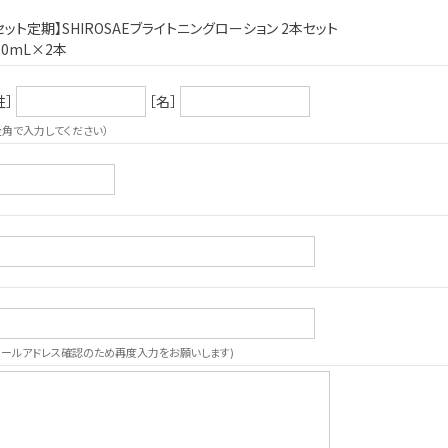
セット定期】SHIROSAEブライトニングローション 2本セット
50mL×2本
姓］
［名］
全角で入力してください）
メールアドレス確認のため再度入力をお願いします)