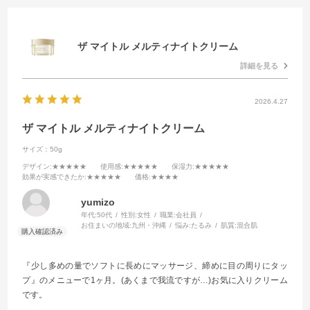
ザ マイトル メルティナイトクリーム
詳細を見る
2026.4.27
ザ マイトル メルティナイトクリーム
サイズ：50g
デザイン
:★★★★★
使用感
:★★★★★
保湿力
:★★★★★
効果が実感できたか
:★★★★★
価格
:★★★★
yumizo
年代:
50代
性別:
女性
職業:
会社員
お住まいの地域:
九州・沖縄
悩み:
たるみ
肌質:
混合肌
『少し多めの量でソフトに長めにマッサージ、締めに目の周りにタッ
プ』のメニューで1ヶ月。(あくまで我流ですが…)お気に入りクリーム
です。