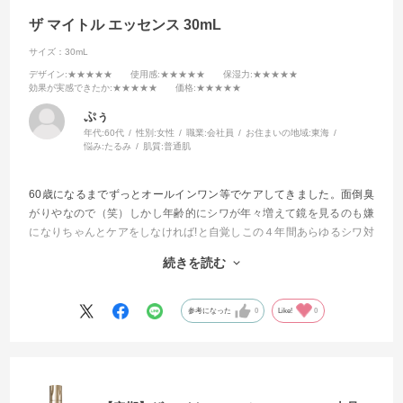
ザ マイトル エッセンス 30mL
サイズ：30mL
デザイン
:★★★★★
使用感
:★★★★★
保湿力
:★★★★★
効果が実感できたか
:★★★★★
価格
:★★★★★
ぷぅ
年代:
60代
性別:
女性
職業:
会社員
お住まいの地域:
東海
悩み:
たるみ
肌質:
普通肌
60歳になるまでずっとオールインワン等でケアしてきました。面倒臭
がりやなので（笑）しかし年齢的にシワが年々増えて鏡を見るのも嫌
になりちゃんとケアをしなければ!と自覚しこの４年間あらゆるシワ対
策に効くと評判の商品を試してきました。
続きを読む
今回もそんな感じで試してみました。
もう他を試したりする事が無くなりました。
参考になった
0
Like!
0
これからはずっと使い続けて行きます