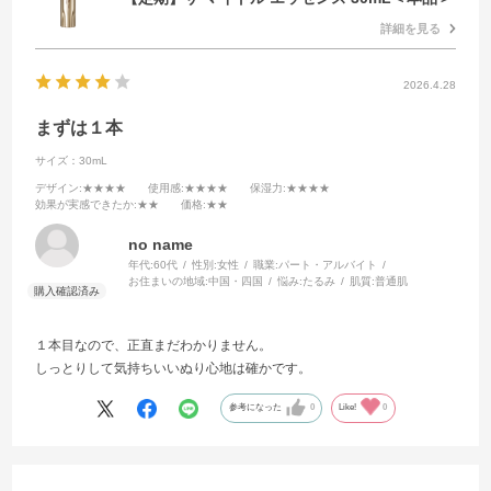
詳細を見る
2026.4.28
まずは１本
サイズ：30mL
デザイン
:★★★★
使用感
:★★★★
保湿力
:★★★★
効果が実感できたか
:★★
価格
:★★
no name
年代:
60代
性別:
女性
職業:
パート・アルバイト
お住まいの地域:
中国・四国
悩み:
たるみ
肌質:
普通肌
１本目なので、正直まだわかりません。
しっとりして気持ちいいぬり心地は確かです。
参考になった
0
Like!
0