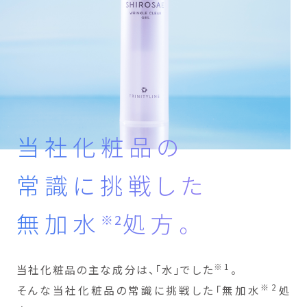
当社化粧品の
常識に挑戦した
無加水
処方。
※2
※1
当社化粧品の主な成分は、「水」でした
。
※2
そんな当社化粧品の常識に挑戦した「無加水
処