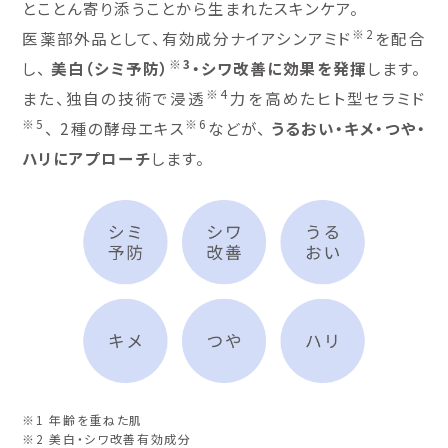
とことん寄り添うことから生まれたスキンケア。
※2
医薬部外品として、有効成分ナイアシンアミド
を配合
※3
し、
美白（シミ予防）
・シワ改善に効果を発揮
します。
※4
また、独自の技術で浸透
力を高めたヒト型セラミド
※5
※6
、
2種の酵母エキス
などが、
うるおい・キメ・つや・
ハリにアプローチ
します。
※1 年齢を重ねた肌
※2 美白・シワ改善有効成分