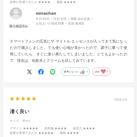
効果が実感できたか
:★★★★
価格
:★★★★
minachan
年代:
60代
性別:
女性
職業:
会社役員
お住まいの地域:
関東
肌質:
敏感肌
スマートフォンの広告にザ マイトル エッセンスが入ってきて気になっ
たので購入しました。でも使い心地が良かったので、調子に乗って使
用していたら、すぐに使い果たしてしまいました。とてもよかったの
で、現在は、化粧水とクリームを試してみています。
参考になった
0
Like!
0
2026.3.6
凄く良い
サイズ：30ｍL
デザイン
:★★★★★
使用感
:★★★★
保湿力
:★★★★
効果が実感できたか
:★★★★★
価格
:★★★★