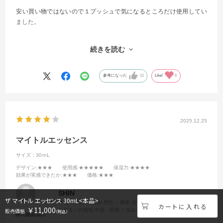
安い買い物ではないので１プッシュで気になるところだけ使用してい
ました。
マイナスは定期購入。
続きを読む
精神的な負担があるので一旦解約をしようと思ったら電話での受付で
しか解約できない。やっとつながったと思ったら簡単に解約できず、
間隔を空けられますとか、しつこく継続を勧められ、うんざりという
参考になった
11
Like!
6
か腹がたつほど不快になり、何がなんでも解約したいです！と意地に
なり解約してしまいました。
商品自体はとてもよかったので、欲しい時に購入できる、またはwebで
2025.12.25
気軽に定期購入・解約できるようになる日がいつかきたらまた購入し
たいと思います。
マイトルエッセンス
ここまで縛りがきついと精神的に嫌になります。
サイズ：30ｍL
デザイン
:★★★
使用感
:★★★★★
保湿力
:★★★★
効果が実感できたか
:★★★
価格
:★★★
SHIN
ザ マイトル エッセンス 30mL<本品>
年代:
70代～
性別:
男性
職業:
自営業
￥11,000
お住まいの地域:
中国・四国
悩み:
乾燥
肌質:
敏感肌
（税込）