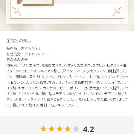
全成分の表示
販売名 美容液ＭＹａ
有効成分 ナイアシンアミド
その他の成分
精製水、ボタンエキス、モモ葉エキス、ハマメリスエキス、タウリン、ビタミンＡ油、
ビタミンＣテトラへキシルデカン酸、天然ビタミンＥ、米ヌカスフィンゴ糖脂質、スフ
ィンゴ糖脂質、濃グリセリン、ペンチレングリコール、ホホバ油、ベタイン、イノシッ
ト、ＢＧ、水添大豆リン脂質、マカデミアナッツ油脂肪酸フィトステリル、イソステア
リン酸、キサンタンガム、カルボキシビニルポリマー、水添大豆リゾリン脂質、ラウ
リン酸ポリグリセリル、親油型ステアリン酸グリセリル、ジイソステアリン酸ポリ
グリセリル、イソステアリン酸ＰＯＥグリセリル、ＰＯＥ水添ヒマシ油、水酸化Ｋ、ク
エン酸、クエン酸Ｎａ、香料、フェノキシエタノール
4.2