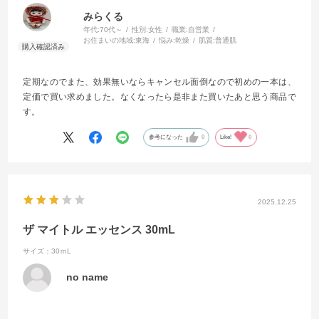
みらくる
年代:
70代～
性別:
女性
職業:
自営業
お住まいの地域:
東海
悩み:
乾燥
肌質:
普通肌
定期なのでまた、効果無いならキャンセル面倒なので初めの一本は、
定価で買い求めました。なくなったら是非また買いたあと思う商品で
す。
参考になった
0
Like!
0
2025.12.25
ザ マイトル エッセンス 30mL
サイズ：30ｍL
no name