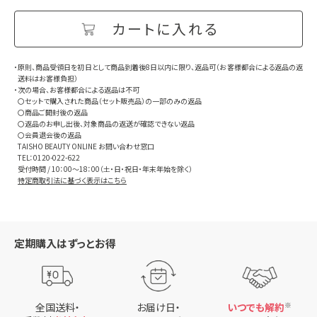
・原則、商品受領日を初日として商品到着後8日以内に限り、返品可（お客様都合による返品の返
送料はお客様負担）
・次の場合、お客様都合による返品は不可
〇セットで購入された商品（セット販売品）の一部のみの返品
〇商品ご開封後の返品
〇返品のお申し出後、対象商品の返送が確認できない返品
〇会員退会後の返品
TAISHO BEAUTY ONLINE お問い合わせ窓口
TEL：0120-022-622
受付時間 / 10：00～18：00（土・日・祝日・年末年始を除く）
特定商取引法に基づく表示はこちら
定期購入はずっとお得
全国送料・
お届け日・
いつでも解約
※