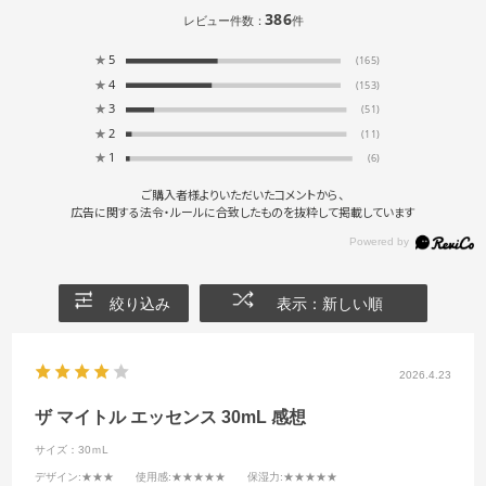
386
レビュー件数：
件
★
5
(165)
★
4
(153)
★
3
(51)
★
2
(11)
★
1
(6)
ご購入者様よりいただいたコメントから、
広告に関する法令・ルールに合致したものを抜粋して掲載しています
絞り込み
表示：新しい順
2026.4.23
ザ マイトル エッセンス 30mL 感想
サイズ：30ｍL
デザイン
:★★★
使用感
:★★★★★
保湿力
:★★★★★