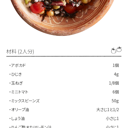
材料 (2人分)
・アボカド
1個
・ひじき
4g
・玉ねぎ
1/8個
・ミニトマト
6個
・ミックスビーンズ
50g
・オリーブ油
大さじ1と1/2
・しょう油
小さじ1
・りんご酢またはレモン汁
小さじ1