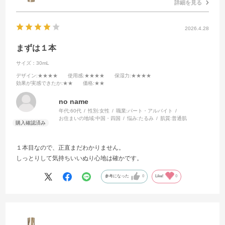
詳細を見る
2026.4.28
まずは１本
サイズ：30mL
デザイン
:★★★★
使用感
:★★★★
保湿力
:★★★★
効果が実感できたか
:★★
価格
:★★
no name
年代:
60代
性別:
女性
職業:
パート・アルバイト
お住まいの地域:
中国・四国
悩み:
たるみ
肌質:
普通肌
１本目なので、正直まだわかりません。
しっとりして気持ちいいぬり心地は確かです。
参考になった
0
Like!
0