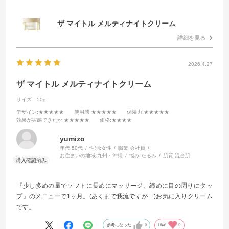
ザ マイトル メルティナイトクリーム
詳細を見る
2026.4.27
ザ マイトル メルティナイトクリーム
サイズ：50g
デザイン
:★★★★★
使用感
:★★★★★
保湿力
:★★★★★
効果が実感できたか
:★★★★★
価格
:★★★★
yumizo
年代:
50代
性別:
女性
職業:
会社員
お住まいの地域:
九州・沖縄
悩み:
たるみ
肌質:
混合肌
『少し多めの量でソフトに長めにマッサージ、締めに目の周りにタッ
プ』のメニューで1ヶ月。(あくまで我流ですが…)お気に入りクリーム
です。
参考になった
0
Like!
0