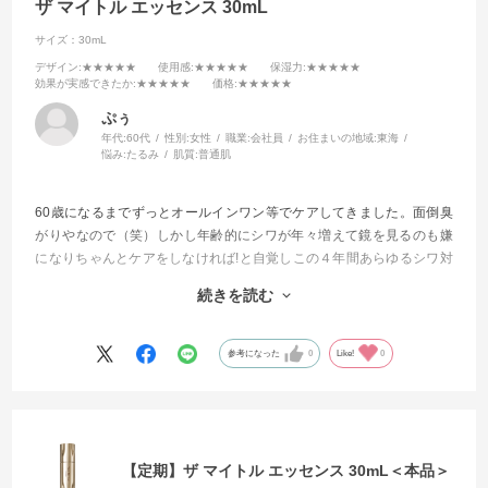
ザ マイトル エッセンス 30mL
サイズ：30mL
デザイン
:★★★★★
使用感
:★★★★★
保湿力
:★★★★★
効果が実感できたか
:★★★★★
価格
:★★★★★
ぷぅ
年代:
60代
性別:
女性
職業:
会社員
お住まいの地域:
東海
悩み:
たるみ
肌質:
普通肌
60歳になるまでずっとオールインワン等でケアしてきました。面倒臭
がりやなので（笑）しかし年齢的にシワが年々増えて鏡を見るのも嫌
になりちゃんとケアをしなければ!と自覚しこの４年間あらゆるシワ対
策に効くと評判の商品を試してきました。
続きを読む
今回もそんな感じで試してみました。
もう他を試したりする事が無くなりました。
参考になった
0
Like!
0
これからはずっと使い続けて行きます
【定期】ザ マイトル エッセンス 30mL＜本品＞