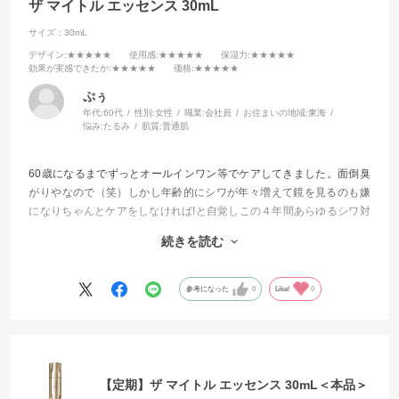
ザ マイトル エッセンス 30mL
サイズ：30mL
デザイン
:★★★★★
使用感
:★★★★★
保湿力
:★★★★★
効果が実感できたか
:★★★★★
価格
:★★★★★
ぷぅ
年代:
60代
性別:
女性
職業:
会社員
お住まいの地域:
東海
悩み:
たるみ
肌質:
普通肌
60歳になるまでずっとオールインワン等でケアしてきました。面倒臭
がりやなので（笑）しかし年齢的にシワが年々増えて鏡を見るのも嫌
になりちゃんとケアをしなければ!と自覚しこの４年間あらゆるシワ対
策に効くと評判の商品を試してきました。
続きを読む
今回もそんな感じで試してみました。
もう他を試したりする事が無くなりました。
参考になった
0
Like!
0
これからはずっと使い続けて行きます
【定期】ザ マイトル エッセンス 30mL＜本品＞