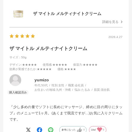
ザ マイトル メルティナイトクリーム
詳細を見る
2026.4.27
ザ マイトル メルティナイトクリーム
サイズ：50g
デザイン
:★★★★★
使用感
:★★★★★
保湿力
:★★★★★
効果が実感できたか
:★★★★★
価格
:★★★★
yumizo
年代:
50代
性別:
女性
職業:
会社員
お住まいの地域:
九州・沖縄
悩み:
たるみ
肌質:
混合肌
『少し多めの量でソフトに長めにマッサージ、締めに目の周りにタッ
プ』のメニューで1ヶ月。(あくまで我流ですが…)お気に入りクリーム
です。
参考になった
0
Like!
0