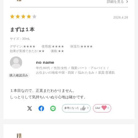
詳細を見る
2026.4.28
まずは１本
サイズ：30mL
デザイン
:★★★★
使用感
:★★★★
保湿力
:★★★★
効果が実感できたか
:★★
価格
:★★
no name
年代:
60代
性別:
女性
職業:
パート・アルバイト
お住まいの地域:
中国・四国
悩み:
たるみ
肌質:
普通肌
１本目なので、正直まだわかりません。
しっとりして気持ちいいぬり心地は確かです。
参考になった
0
Like!
0