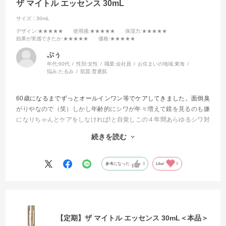
ザ マイトル エッセンス 30mL
サイズ：30mL
デザイン
:★★★★★
使用感
:★★★★★
保湿力
:★★★★★
効果が実感できたか
:★★★★★
価格
:★★★★★
ぷぅ
年代:
60代
性別:
女性
職業:
会社員
お住まいの地域:
東海
悩み:
たるみ
肌質:
普通肌
60歳になるまでずっとオールインワン等でケアしてきました。面倒臭
がりやなので（笑）しかし年齢的にシワが年々増えて鏡を見るのも嫌
になりちゃんとケアをしなければ!と自覚しこの４年間あらゆるシワ対
策に効くと評判の商品を試してきました。
続きを読む
今回もそんな感じで試してみました。
もう他を試したりする事が無くなりました。
参考になった
0
Like!
0
これからはずっと使い続けて行きます
【定期】ザ マイトル エッセンス 30mL＜本品＞