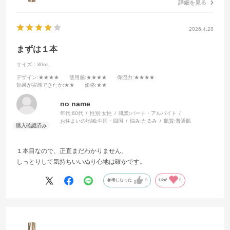
詳細を見る
2026.4.28
まずは１本
サイズ：30mL
デザイン
:★★★★
使用感
:★★★★
保湿力
:★★★★
効果が実感できたか
:★★
価格
:★★
no name
年代:
60代
性別:
女性
職業:
パート・アルバイト
お住まいの地域:
中国・四国
悩み:
たるみ
肌質:
普通肌
１本目なので、正直まだわかりません。
しっとりして気持ちいいぬり心地は確かです。
参考になった
0
Like!
0