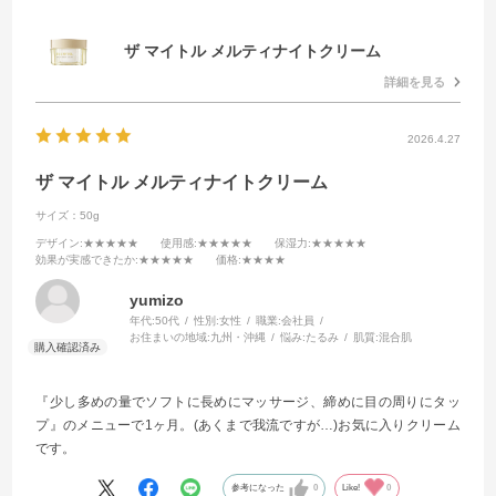
ザ マイトル メルティナイトクリーム
詳細を見る
2026.4.27
ザ マイトル メルティナイトクリーム
サイズ：50g
デザイン
:★★★★★
使用感
:★★★★★
保湿力
:★★★★★
効果が実感できたか
:★★★★★
価格
:★★★★
yumizo
年代:
50代
性別:
女性
職業:
会社員
お住まいの地域:
九州・沖縄
悩み:
たるみ
肌質:
混合肌
『少し多めの量でソフトに長めにマッサージ、締めに目の周りにタッ
プ』のメニューで1ヶ月。(あくまで我流ですが…)お気に入りクリーム
です。
参考になった
0
Like!
0