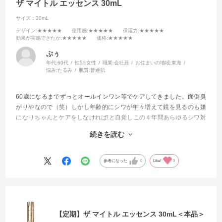
ザ マイトル エッセンス 30mL
サイズ：30mL
デザイン
:★★★★★
使用感
:★★★★★
保湿力
:★★★★★
効果が実感できたか
:★★★★★
価格
:★★★★★
ぷぅ
年代:
60代
性別:
女性
職業:
会社員
お住まいの地域:
東海
悩み:
たるみ
肌質:
普通肌
60歳になるまでずっとオールインワン等でケアしてきました。面倒臭
がりやなので（笑）しかし年齢的にシワが年々増えて鏡を見るのも嫌
になりちゃんとケアをしなければ!と自覚しこの４年間あらゆるシワ対
策に効くと評判の商品を試してきました。
続きを読む
今回もそんな感じで試してみました。
もう他を試したりする事が無くなりました。
参考になった
0
Like!
0
これからはずっと使い続けて行きます
【定期】ザ マイトル エッセンス 30mL＜本品＞