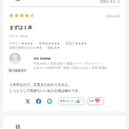
詳細を見る
2026.4.28
まずは１本
サイズ：30mL
デザイン
:★★★★
使用感
:★★★★
保湿力
:★★★★
効果が実感できたか
:★★
価格
:★★
no name
年代:
60代
性別:
女性
職業:
パート・アルバイト
お住まいの地域:
中国・四国
悩み:
たるみ
肌質:
普通肌
１本目なので、正直まだわかりません。
しっとりして気持ちいいぬり心地は確かです。
参考になった
0
Like!
0