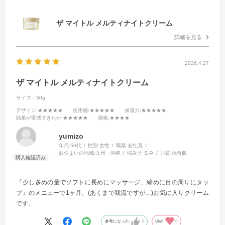
ザ マイトル メルティナイトクリーム
詳細を見る
2026.4.27
ザ マイトル メルティナイトクリーム
サイズ：50g
デザイン
:★★★★★
使用感
:★★★★★
保湿力
:★★★★★
効果が実感できたか
:★★★★★
価格
:★★★★
yumizo
年代:
50代
性別:
女性
職業:
会社員
お住まいの地域:
九州・沖縄
悩み:
たるみ
肌質:
混合肌
『少し多めの量でソフトに長めにマッサージ、締めに目の周りにタッ
プ』のメニューで1ヶ月。(あくまで我流ですが…)お気に入りクリーム
です。
参考になった
0
Like!
0