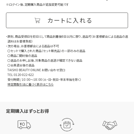
※ログイン後、定期購入商品が追加変更可能です
・原則、商品受領日を初日として商品到着後8日以内に限り、返品可（お客様都合による返品の返
送料はお客様負担）
・次の場合、お客様都合による返品は不可
〇セットで購入された商品（セット販売品）の一部のみの返品
〇商品ご開封後の返品
〇返品のお申し出後、対象商品の返送が確認できない返品
〇会員退会後の返品
TAISHO BEAUTY ONLINE お問い合わせ窓口
TEL：0120-022-622
受付時間 / 10：00～18：00（土・日・祝日・年末年始を除く）
特定商取引法に基づく表示はこちら
定期購入はずっとお得