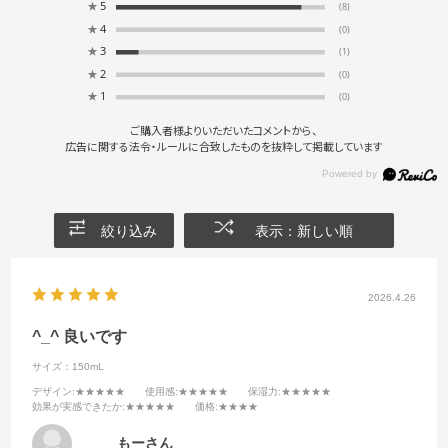
★
5
(8)
★
4
(0)
★
3
(1)
★
2
(0)
★
1
(0)
ご購入者様よりいただいたコメントから、
広告に関する法令・ルールに合致したものを抜粋して掲載しています
絞り込み
表示：新しい順
2026.4.26
^_^ 良いです
サイズ：150mL
デザイン
:★★★★★
使用感
:★★★★★
保湿力
:★★★★★
効果が実感できたか
:★★★★★
価格
:★★★★
もーさん