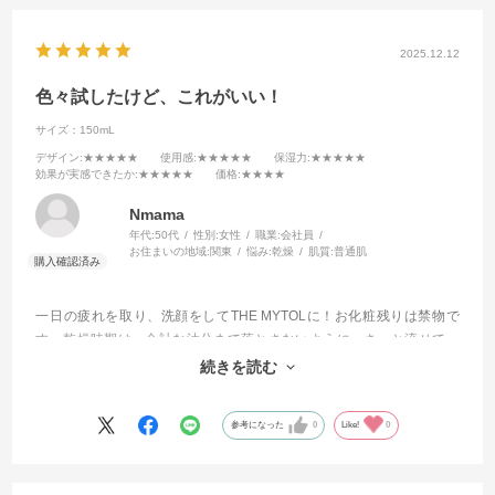
2025.12.12
色々試したけど、これがいい！
サイズ：150mL
デザイン
:★★★★★
使用感
:★★★★★
保湿力
:★★★★★
効果が実感できたか
:★★★★★
価格
:★★★★
Nmama
年代:
50代
性別:
女性
職業:
会社員
お住まいの地域:
関東
悩み:
乾燥
肌質:
普通肌
一日の疲れを取り、洗顔をしてTHE MYTOLに！お化粧残りは禁物で
す。乾燥時期は、余計な油分まで落とさないように、さっと流せて。
べとべとしたり、つっぱたりすることが無い。いろいろと試したけ
続きを読む
ど、やっぱりこれが一番です。買い置き補充のため購入しました。
参考になった
0
Like!
0