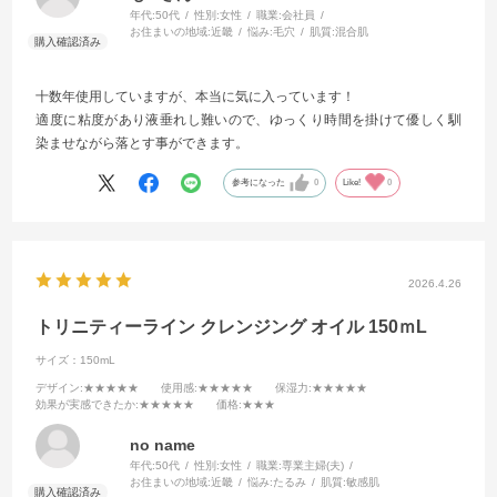
年代:
50代
性別:
女性
職業:
会社員
お住まいの地域:
近畿
悩み:
毛穴
肌質:
混合肌
十数年使用していますが、本当に気に入っています！
適度に粘度があり液垂れし難いので、ゆっくり時間を掛けて優しく馴
染ませながら落とす事ができます。
参考になった
0
Like!
0
2026.4.26
トリニティーライン クレンジング オイル 150ｍL
サイズ：150mL
デザイン
:★★★★★
使用感
:★★★★★
保湿力
:★★★★★
効果が実感できたか
:★★★★★
価格
:★★★
no name
年代:
50代
性別:
女性
職業:
専業主婦(夫)
お住まいの地域:
近畿
悩み:
たるみ
肌質:
敏感肌