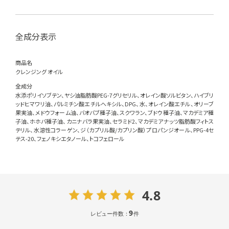
全成分表示
商品名
クレンジング オイル
全成分
水添ポリイソブテン、ヤシ油脂肪酸PEG-7グリセリル、オレイン酸ソルビタン、ハイブリ
ッドヒマワリ油、パルミチン酸エチルヘキシル、DPG、水、オレイン酸エチル、オリーブ
果実油、メドウフォーム油、バオバブ種子油、スクワラン、ブドウ種子油、マカデミア種
子油、ホホバ種子油、カニナバラ果実油、セラミド2、マカデミアナッツ脂肪酸フィトス
テリル、水溶性コラーゲン、ジ（カプリル酸/カプリン酸）プロパンジオール、PPG-4セ
テス-20、フェノキシエタノール、トコフェロール
4.8
9
レビュー件数：
件