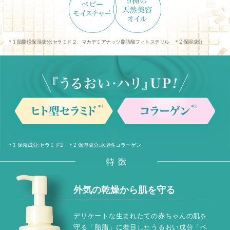
＊1 胎脂様保湿成分:セラミド２、マカデミアナッツ脂肪酸フィトステリル ＊2 保湿成分
＊1 保湿成分:セラミド2 ＊2 保湿成分:水溶性コラーゲン
外気の乾燥から肌を守る
デリケートな生まれたての赤ちゃんの肌を
守る「胎脂」に着目したうるおい成分「ベ