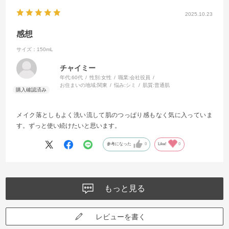
2025.10.23
感想
サイズ：150mL
チャイミー
年代:
60代
性別:
女性
職業:
会社役員
お住まいの地域:
関東
悩み:
シミ
肌質:
普通肌
メイク落としもよく洗い流して肌のつっぱり感もなく気に入っていま
す。ずっと使い続けたいと思います。
参考になった
0
Like!
0
もっと見る
レビューを書く