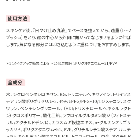
使用方法
スキンケア後、『日やけ止め乳液』でベースを整えてから、適量（1～2
プッシュ）をとり、顔の中心から外側に向かってなじませるように伸ば
します。気になる部分には叩き込むように重ねづけをおすすめします。
＊1：メイクアップ効果による ＊2：保湿成分：ポリクオタニウム－51/PVP
全成分
水、シクロペンタシロキサン、BG、トリエチルヘキサノイン、トリイソス
テアリン酸ポリグリセリルｰ2、セチルPEG/PPGｰ10/1ジメチコン、スク
ワラン、ペンチレングリコール、（HDI/トリメチロールヘキシルラクト
ン）クロスポリマー、酸化亜鉛、ラウロイルグルタミン酸ジ（フィトステ
リル/オクチルドデシル）、カラスムギ穀粒エキス、αｰグルカンオリゴサ
ッカリド、ポリクオタニウムｰ51、PVP、グリチルレチン酸ステアリル、テ
トラヘキシルデカン酸アスコルビル、トコフェロール、白金、オクチルド