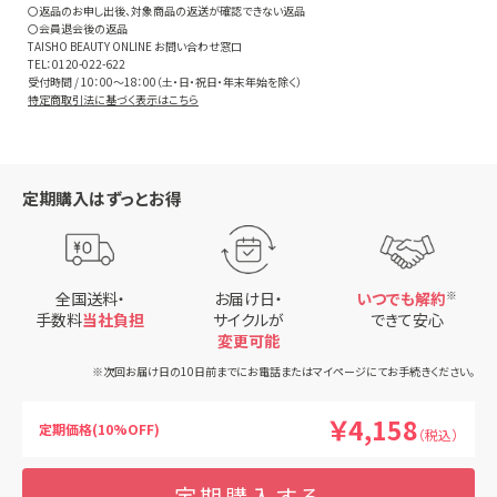
〇返品のお申し出後、対象商品の返送が確認できない返品
〇会員退会後の返品
TAISHO BEAUTY ONLINE お問い合わせ窓口
TEL：0120-022-622
受付時間 / 10：00～18：00（土・日・祝日・年末年始を除く）
特定商取引法に基づく表示はこちら
定期購入はずっとお得
全国送料・
お届け日・
いつでも解約
※
手数料
当社負担
サイクルが
できて安心
変更可能
※次回お届け日の10日前までにお電話またはマイページにてお手続きください。
￥4,158
定期価格(10%OFF)
（税込）
定期購入する