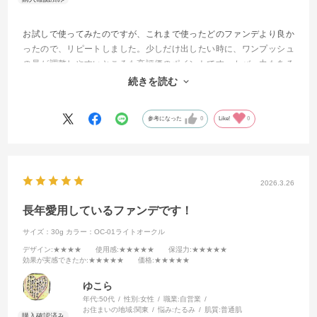
お試しで使ってみたのですが、これまで使ったどのファンデより良か
ったので、リピートしました。少しだけ出したい時に、ワンプッシュ
の量が調整しやすいところも高評価のポイントです。カバー力もある
ので、パウダーは使わず、これだけで仕上げてます。化粧に時間をか
続きを読む
けたくない方にオススメです！
参考になった
0
Like!
0
2026.3.26
長年愛用しているファンデです！
サイズ：30g
カラー：OC-01ライトオークル
デザイン
:★★★★
使用感
:★★★★★
保湿力
:★★★★★
効果が実感できたか
:★★★★★
価格
:★★★★★
ゆこら
年代:
50代
性別:
女性
職業:
自営業
お住まいの地域:
関東
悩み:
たるみ
肌質:
普通肌