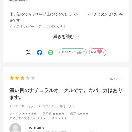
使い初めてもう20年以上になるでしょうか……メイクに欠かせない存
在です！
くすみをカバーして、つや感あり！
肌に馴染んで、長時間塗ったままでもきにならない。べたつきもな
続きを読む
い。
本当にありがたいファンデです。作っていただいた方に心から感謝し
参考になった
0
Like!
0
ています。
これからもよろしくお願いいたします。
2026.3.12
濃い目のナチュラルオークルです。カバー力はあり
ます。
サイズ：30g
カラー：OC-02ナチュラルオークル
デザイン
:★★★★★
使用感
:★★★★
保湿力
:★★★
効果が実感できたか
:★★★
価格
:★★★
no name