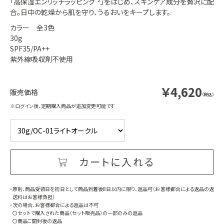
「高保湿エンリッチラッピング
*2
」をはじめ、スキンケア成分を贅沢に配
合。日中の乾燥から肌を守り、うるおいをキープします。
カラー 全3色
30g
SPF35/PA++
紫外線吸収剤不使用
￥4,620
（税込）
※ログイン後、定期購入商品が追加変更可能です
・原則、商品受領日を初日として商品到着後8日以内に限り、返品可（お客様都合による返品の返
送料はお客様負担）
・次の場合、お客様都合による返品は不可
〇セットで購入された商品（セット販売品）の一部のみの返品
〇商品ご開封後の返品