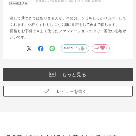
お住まいの地域:
近畿
悩み:
シミ
肌質:
普通肌
決して薄づきではありませんが、その分、シミをしっかりカバーして
くれます。化粧くずれもしにくく朝に化粧をして夜まで保ちます。
価格もお手頃で今まで使ったファンデーションの中で一番使い心地が
いいです。
参考になった
0
Like!
0
もっと見る
レビューを書く