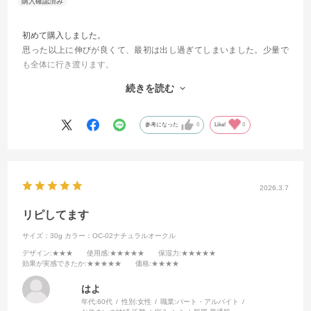
初めて購入しました。
思った以上に伸びが良くて、最初は出し過ぎてしまいました。少量で
も全体に行き渡ります。
肌にもしっとりとなじみ、夕方になっても浮いてきたり、ひび割れの
続きを読む
ような化粧崩れも、今のところ感じません。
気に入っています。
参考になった
0
Like!
0
2026.3.7
リピしてます
サイズ：30g
カラー：OC-02ナチュラルオークル
デザイン
:★★★
使用感
:★★★★★
保湿力
:★★★★★
効果が実感できたか
:★★★★★
価格
:★★★★
はよ
年代:
60代
性別:
女性
職業:
パート・アルバイト