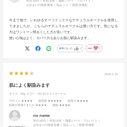
年代:
50代
性別:
女性
職業:
パート・アルバイト
お住まいの地域:
東海
悩み:
シミ
肌質:
普通肌
今まで他で、いわゆるオーソドックスなナチュラルオークルを使用し
てきましたが、こちらのナチュラルオークルは濃い方です。気になる
方はワントーン明るくした方が良いです。
使い心地はよく、カバー力もありお肌に馴染みます。
参考になった
0
Like!
0
2026.3.10
肌によく馴染みます
サイズ：30g
カラー：OC-01ライトオークル
デザイン
:★★★★
使用感
:★★★★★
保湿力
:★★★★
効果が実感できたか
:★★★★
価格
:★★★★
no name
年代:
40代
性別:
女性
職業:
パート・アルバイト
お住まいの地域:
近畿
悩み:
シミ
肌質:
乾燥肌