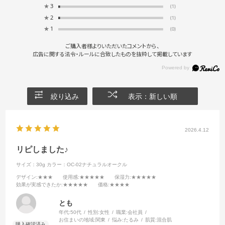
★
3
(1)
★
2
(1)
★
1
(0)
ご購入者様よりいただいたコメントから、
広告に関する法令・ルールに合致したものを抜粋して掲載しています
絞り込み
表示：新しい順
2026.4.12
リピしました♪
サイズ：30g
カラー：OC-02ナチュラルオークル
デザイン
:★★★
使用感
:★★★★★
保湿力
:★★★★★
効果が実感できたか
:★★★★★
価格
:★★★★
とも
年代:
50代
性別:
女性
職業:
会社員
お住まいの地域:
関東
悩み:
たるみ
肌質:
混合肌