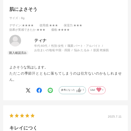
肌によさそう
サイズ：8g
デザイン
:★★★★
使用感
:★★★
保湿力
:★★★
効果が実感できたか
:★★★
価格
:★★★★
ティナ
年代:
60代
性別:
女性
職業:
パート・アルバイト
お住まいの地域:
中国・四国
悩み:
たるみ
肌質:
乾燥肌
よさそうな気はします。
ただこの季節汗とともに落ちてしまうのは仕方ないのかもしれませ
ん。
参考になった
0
Like!
0
2025.7.11
キレイにつく