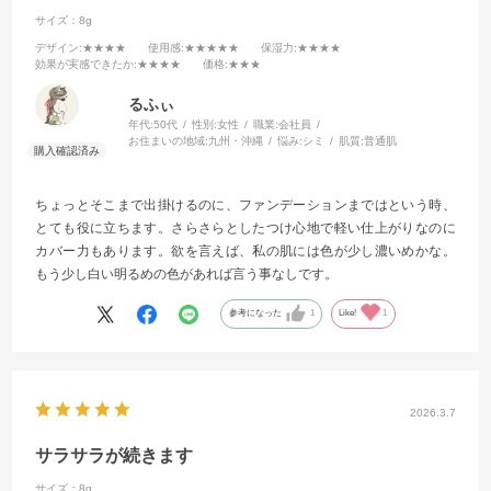
サイズ：8g
デザイン
:★★★★
使用感
:★★★★★
保湿力
:★★★★
効果が実感できたか
:★★★★
価格
:★★★
るふぃ
年代:
50代
性別:
女性
職業:
会社員
お住まいの地域:
九州・沖縄
悩み:
シミ
肌質:
普通肌
ちょっとそこまで出掛けるのに、ファンデーションまではという時、
とても役に立ちます。さらさらとしたつけ心地で軽い仕上がりなのに
カバー力もあります。欲を言えば、私の肌には色が少し濃いめかな。
もう少し白い明るめの色があれば言う事なしです。
参考になった
1
Like!
1
2026.3.7
サラサラが続きます
サイズ：8g