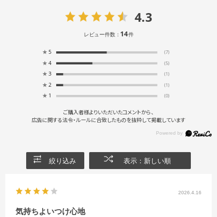
4.3
14
レビュー件数：
件
★
5
(7)
★
4
(5)
★
3
(1)
★
2
(1)
★
1
(0)
ご購入者様よりいただいたコメントから、
広告に関する法令・ルールに合致したものを抜粋して掲載しています
絞り込み
表示：新しい順
2026.4.16
気持ちよいつけ心地