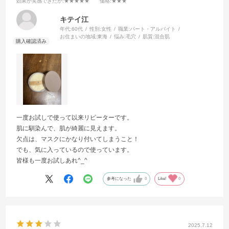
効果が実感できたか
:★★★★★
価格
:★★★
キテイ江
年代:
60代
性別:
女性
職業:
パート・アルバイト
お住まいの地域:
東海
悩み:
毛穴
肌質:
混合肌
一度お試しで使って以来リピーターです。
肌に馴染んで、肌が綺麗に見えます。
欠点は、マスクにかなり付いてしまうこと！
でも、気に入っているので使っています。
皆様も一度お試しあれ^_^
参考になった
0
Like!
0
2025.7.12