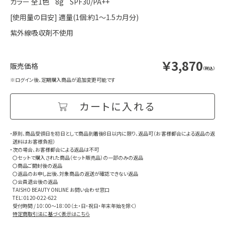
カラー 全1色 8g SPF30/PA++
[使用量の目安] 適量(1個:約1～1.5カ月分)
紫外線吸収剤不使用
￥3,870
（税込）
※ログイン後、定期購入商品が追加変更可能です
・原則、商品受領日を初日として商品到着後8日以内に限り、返品可（お客様都合による返品の返
送料はお客様負担）
・次の場合、お客様都合による返品は不可
〇セットで購入された商品（セット販売品）の一部のみの返品
〇商品ご開封後の返品
〇返品のお申し出後、対象商品の返送が確認できない返品
〇会員退会後の返品
TAISHO BEAUTY ONLINE お問い合わせ窓口
TEL：0120-022-622
受付時間 / 10：00～18：00（土・日・祝日・年末年始を除く）
特定商取引法に基づく表示はこちら