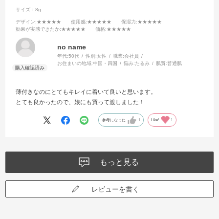
サイズ：8g
デザイン
:★★★★★
使用感
:★★★★★
保湿力
:★★★★★
効果が実感できたか
:★★★★★
価格
:★★★★★
no name
年代:
50代
性別:
女性
職業:
会社員
お住まいの地域:
中国・四国
悩み:
たるみ
肌質:
普通肌
薄付きなのにとてもキレイに着いて良いと思います。
とても良かったので、娘にも買って渡しました！
参考になった
1
Like!
1
もっと見る
レビューを書く