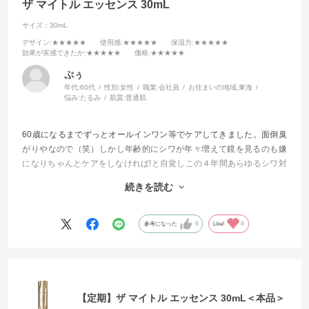
ザ マイトル エッセンス 30mL
サイズ：30mL
デザイン
:★★★★★
使用感
:★★★★★
保湿力
:★★★★★
効果が実感できたか
:★★★★★
価格
:★★★★★
ぷぅ
年代:
60代
性別:
女性
職業:
会社員
お住まいの地域:
東海
悩み:
たるみ
肌質:
普通肌
60歳になるまでずっとオールインワン等でケアしてきました。面倒臭
がりやなので（笑）しかし年齢的にシワが年々増えて鏡を見るのも嫌
になりちゃんとケアをしなければ!と自覚しこの４年間あらゆるシワ対
策に効くと評判の商品を試してきました。
続きを読む
今回もそんな感じで試してみました。
もう他を試したりする事が無くなりました。
参考になった
0
Like!
0
これからはずっと使い続けて行きます
【定期】ザ マイトル エッセンス 30mL＜本品＞