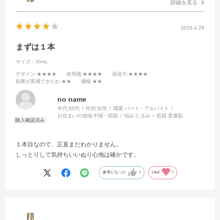
詳細を見る
2026.4.28
まずは１本
サイズ：30mL
デザイン
:★★★★
使用感
:★★★★
保湿力
:★★★★
効果が実感できたか
:★★
価格
:★★
no name
年代:
60代
性別:
女性
職業:
パート・アルバイト
お住まいの地域:
中国・四国
悩み:
たるみ
肌質:
普通肌
１本目なので、正直まだわかりません。
しっとりして気持ちいいぬり心地は確かです。
参考になった
0
Like!
0