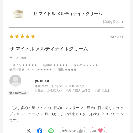
ザ マイトル メルティナイトクリーム
詳細を見る
2026.4.27
ザ マイトル メルティナイトクリーム
サイズ：50g
デザイン
:★★★★★
使用感
:★★★★★
保湿力
:★★★★★
効果が実感できたか
:★★★★★
価格
:★★★★
yumizo
年代:
50代
性別:
女性
職業:
会社員
お住まいの地域:
九州・沖縄
悩み:
たるみ
肌質:
混合肌
『少し多めの量でソフトに長めにマッサージ、締めに目の周りにタッ
プ』のメニューで1ヶ月。(あくまで我流ですが…)お気に入りクリーム
です。
参考になった
0
Like!
0