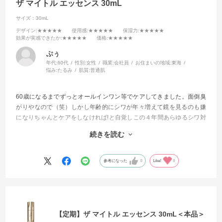
ザ マイトル エッセンス 30mL
サイズ：30mL
デザイン
:★★★★★
使用感
:★★★★★
保湿力
:★★★★★
効果が実感できたか
:★★★★★
価格
:★★★★★
ぷぅ
年代:
60代
性別:
女性
職業:
会社員
お住まいの地域:
東海
悩み:
たるみ
肌質:
普通肌
60歳になるまでずっとオールインワン等でケアしてきました。面倒臭
がりやなので（笑）しかし年齢的にシワが年々増えて鏡を見るのも嫌
になりちゃんとケアをしなければ!と自覚しこの４年間あらゆるシワ対
策に効くと評判の商品を試してきました。
続きを読む
今回もそんな感じで試してみました。
もう他を試したりする事が無くなりました。
参考になった
0
Like!
0
これからはずっと使い続けて行きます
【定期】ザ マイトル エッセンス 30mL＜本品＞