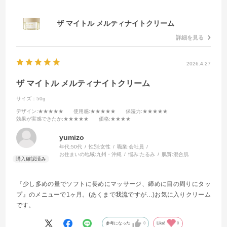
ザ マイトル メルティナイトクリーム
詳細を見る
2026.4.27
ザ マイトル メルティナイトクリーム
サイズ：50g
デザイン
:★★★★★
使用感
:★★★★★
保湿力
:★★★★★
効果が実感できたか
:★★★★★
価格
:★★★★
yumizo
年代:
50代
性別:
女性
職業:
会社員
お住まいの地域:
九州・沖縄
悩み:
たるみ
肌質:
混合肌
『少し多めの量でソフトに長めにマッサージ、締めに目の周りにタッ
プ』のメニューで1ヶ月。(あくまで我流ですが…)お気に入りクリーム
です。
参考になった
0
Like!
0