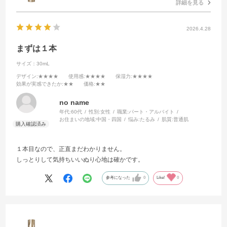
詳細を見る
2026.4.28
まずは１本
サイズ：30mL
デザイン
:★★★★
使用感
:★★★★
保湿力
:★★★★
効果が実感できたか
:★★
価格
:★★
no name
年代:
60代
性別:
女性
職業:
パート・アルバイト
お住まいの地域:
中国・四国
悩み:
たるみ
肌質:
普通肌
１本目なので、正直まだわかりません。
しっとりして気持ちいいぬり心地は確かです。
参考になった
0
Like!
0