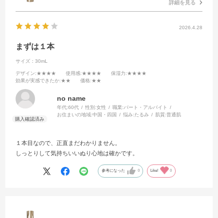
詳細を見る
2026.4.28
まずは１本
サイズ：30mL
デザイン
:★★★★
使用感
:★★★★
保湿力
:★★★★
効果が実感できたか
:★★
価格
:★★
no name
年代:
60代
性別:
女性
職業:
パート・アルバイト
お住まいの地域:
中国・四国
悩み:
たるみ
肌質:
普通肌
１本目なので、正直まだわかりません。
しっとりして気持ちいいぬり心地は確かです。
参考になった
0
Like!
0