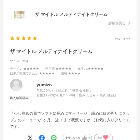
ザ マイトル メルティナイトクリーム
詳細を見る
2026.4.27
ザ マイトル メルティナイトクリーム
サイズ：50g
デザイン
:★★★★★
使用感
:★★★★★
保湿力
:★★★★★
効果が実感できたか
:★★★★★
価格
:★★★★
yumizo
年代:
50代
性別:
女性
職業:
会社員
お住まいの地域:
九州・沖縄
悩み:
たるみ
肌質:
混合肌
『少し多めの量でソフトに長めにマッサージ、締めに目の周りにタッ
プ』のメニューで1ヶ月。(あくまで我流ですが…)お気に入りクリーム
です。
参考になった
0
Like!
0