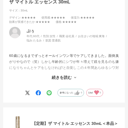
ザ マイトル エッセンス 30mL
サイズ：30mL
デザイン
:★★★★★
使用感
:★★★★★
保湿力
:★★★★★
効果が実感できたか
:★★★★★
価格
:★★★★★
ぷぅ
年代:
60代
性別:
女性
職業:
会社員
お住まいの地域:
東海
悩み:
たるみ
肌質:
普通肌
60歳になるまでずっとオールインワン等でケアしてきました。面倒臭
がりやなので（笑）しかし年齢的にシワが年々増えて鏡を見るのも嫌
になりちゃんとケアをしなければ!と自覚しこの４年間あらゆるシワ対
策に効くと評判の商品を試してきました。
続きを読む
今回もそんな感じで試してみました。
もう他を試したりする事が無くなりました。
参考になった
0
Like!
0
これからはずっと使い続けて行きます
【定期】ザ マイトル エッセンス 30mL＜本品＞