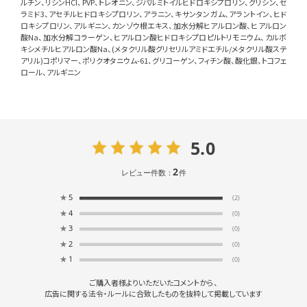
ルチン、リシンHCl、PVP、トレオニン、ジパルミトイルヒドロキシプロリン、グリシン、セ
ラミド3、アセチルヒドロキシプロリン、アラニン、キサンタンガム、アラントイン、ヒド
ロキシプロリン、アルギニン、カンゾウ根エキス、加水分解ヒアルロン酸、ヒアルロン
酸Na、加水分解コラーゲン、ヒアルロン酸ヒドロキシプロピルトリモニウム、カルボ
キシメチルヒアルロン酸Na、(メタクリル酸グリセリルアミドエチル/メタクリル酸ステ
アリル)コポリマー、ポリクオタニウム-61、グリコーゲン、フィチン酸、酸化銀、トコフェ
ロール、アルギニン
5.0
2
レビュー件数：
件
★
5
(2)
★
4
(0)
★
3
(0)
★
2
(0)
★
1
(0)
ご購入者様よりいただいたコメントから、
広告に関する法令・ルールに合致したものを抜粋して掲載しています