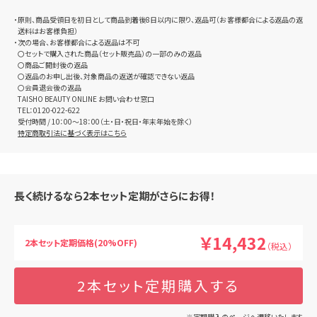
・原則、商品受領日を初日として商品到着後8日以内に限り、返品可（お客様都合による返品の返
送料はお客様負担）
・次の場合、お客様都合による返品は不可
〇セットで購入された商品（セット販売品）の一部のみの返品
〇商品ご開封後の返品
〇返品のお申し出後、対象商品の返送が確認できない返品
〇会員退会後の返品
TAISHO BEAUTY ONLINE お問い合わせ窓口
TEL：0120-022-622
受付時間 / 10：00～18：00（土・日・祝日・年末年始を除く）
特定商取引法に基づく表示はこちら
長く続けるなら2本セット定期がさらにお得！
￥14,432
2本セット定期価格(20%OFF)
（税込）
2本セット定期購入する
※定期購入のページへ遷移いたします