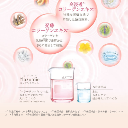
＊1 製造工程中に水を1滴も加えないこと ＊2 保湿成分、整肌成分など ＊3 保湿成分：加水分解コラーゲンエキ
ス ＊4 角層まで ＊5 保湿成分：乳酸桿菌／加水分解コラーゲン発酵液エキス