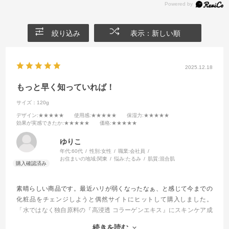
絞り込み
表示：新しい順
2025.12.18
もっと早く知っていれば！
サイズ：120g
デザイン
:★★★★★
使用感
:★★★★★
保湿力
:★★★★★
効果が実感できたか
:★★★★★
価格
:★★★★★
ゆりこ
年代:
60代
性別:
女性
職業:
会社員
お住まいの地域:
関東
悩み:
たるみ
肌質:
混合肌
素晴らしい商品です。最近ハリが弱くなったなぁ、と感じて今までの
化粧品をチェンジしようと偶然サイトにヒットして購入しました。
「水ではなく独自原料の『高浸透 コラーゲンエキス』にスキンケア成
分たっぷり配合したローション」と記載があるとおり濃厚です。スキ
続きを読む