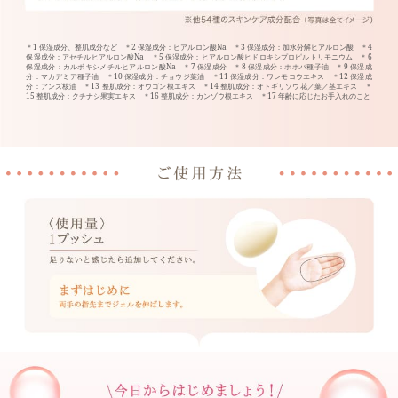
＊1 保湿成分、整肌成分など ＊2 保湿成分：ヒアルロン酸Na ＊3 保湿成分：加水分解ヒアルロン酸 ＊4
保湿成分：アセチルヒアルロン酸Na ＊5 保湿成分：ヒアルロン酸ヒドロキシプロピルトリモニウム ＊6
保湿成分：カルボキシメチルヒアルロン酸Na ＊7 保湿成分 ＊8 保湿成分：ホホバ種子油 ＊9 保湿成
分：マカデミア種子油 ＊10 保湿成分：チョウジ葉油 ＊11 保湿成分：ワレモコウエキス ＊12 保湿成
分：アンズ核油 ＊13 整肌成分：オウゴン根エキス ＊14 整肌成分：オトギリソウ花／葉／茎エキス ＊
15 整肌成分：クチナシ果実エキス ＊16 整肌成分：カンゾウ根エキス ＊17 年齢に応じたお手入れのこと