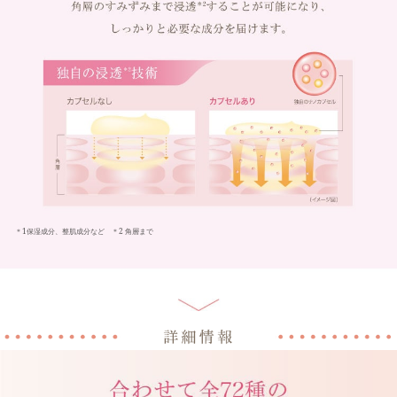
＊1保湿成分、整肌成分など ＊2 角層まで