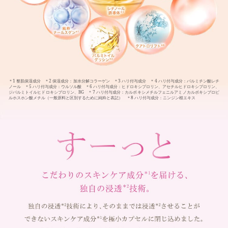
＊1 整肌保湿成分 ＊2 保湿成分：加水分解コラーゲン ＊3 ハリ付与成分 ＊4 ハリ付与成分：パルミチン酸レチ
ノール ＊5 ハリ付与成分：ウルソル酸 ＊6 ハリ付与成分：ヒドロキシプロリン、アセチルヒドロキシプロリン、
ジパルミトイルヒドロキシプロリン、BG ＊7 ハリ付与成分：カルボキシメチルフェニルアミノカルボキシプロピ
ルホスホン酸メチル（一般原料と区別するために純粋と表記） ＊8 ハリ付与成分：ニンジン根エキス