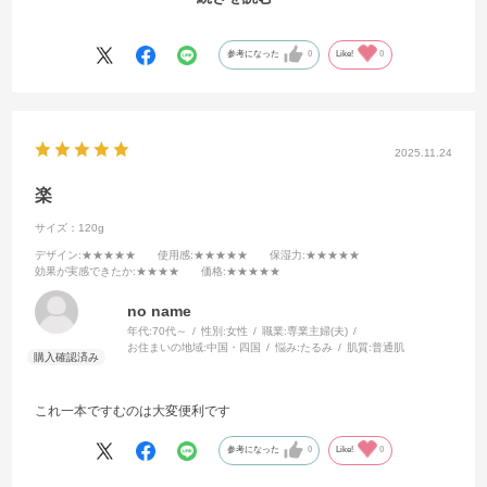
ンケア成分95％！という贅沢な商品です。なのに価格は控えめ。速
攻、定期購入しました。もっと早く知っていればなぁ、と思いまし
た。
参考になった
0
Like!
0
2025.11.24
楽
サイズ：120g
デザイン
:★★★★★
使用感
:★★★★★
保湿力
:★★★★★
効果が実感できたか
:★★★★
価格
:★★★★★
no name
年代:
70代～
性別:
女性
職業:
専業主婦(夫)
お住まいの地域:
中国・四国
悩み:
たるみ
肌質:
普通肌
これ一本ですむのは大変便利です
参考になった
0
Like!
0