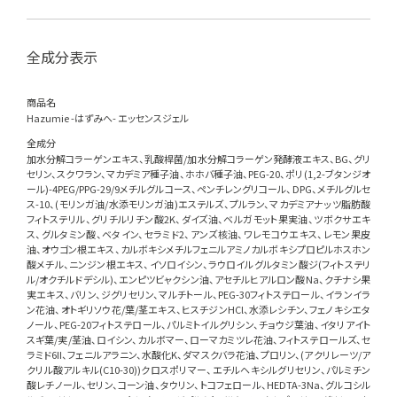
全成分表示
商品名
Hazumie -はずみへ- エッセンスジェル
全成分
加水分解コラーゲンエキス、乳酸桿菌/加水分解コラーゲン発酵液エキス、BG、グリ
セリン、スクワラン、マカデミア種子油、ホホバ種子油、PEG-20、ポリ(1,2-ブタンジオ
ール)-4PEG/PPG-29/9メチルグルコース、ペンチレングリコール、DPG、メチルグルセ
ス-10、(モリンガ油/水添モリンガ油)エステルズ、プルラン、マカデミアナッツ脂肪酸
フィトステリル、グリチルリチン酸2K、ダイズ油、ベルガモット果実油、ツボクサエキ
ス、グルタミン酸、ベタイン、セラミド2、アンズ核油、ワレモコウエキス、レモン果皮
油、オウゴン根エキス、カルボキシメチルフェニルアミノカルボキシプロピルホスホン
酸メチル、ニンジン根エキス、イソロイシン、ラウロイルグルタミン酸ジ(フィトステリ
ル/オクチルドデシル)、エンピツビャクシン油、アセチルヒアルロン酸Na、クチナシ果
実エキス、バリン、ジグリセリン、マルチトール、PEG-30フィトステロール、イランイラ
ン花油、オトギリソウ花/葉/茎エキス、ヒスチジンHCl、水添レシチン、フェノキシエタ
ノール、PEG-20フィトステロール、パルミトイルグリシン、チョウジ葉油、イタリアイト
スギ葉/実/茎油、ロイシン、カルボマー、ローマカミツレ花油、フィトステロールズ、セ
ラミド6II、フェニルアラニン、水酸化K、ダマスクバラ花油、プロリン、(アクリレーツ/ア
クリル酸アルキル(C10-30))クロスポリマー、エチルヘキシルグリセリン、パルミチン
酸レチノール、セリン、コーン油、タウリン、トコフェロール、HEDTA-3Na、グルコシル