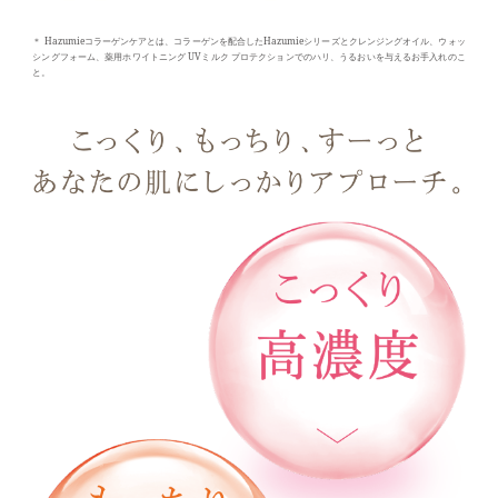
＊ Hazumieコラーゲンケアとは、コラーゲンを配合したHazumieシリーズとクレンジングオイル、ウォッ
シングフォーム、薬用ホワイトニング UVミルク プロテクションでのハリ、うるおいを与えるお手入れのこ
と。