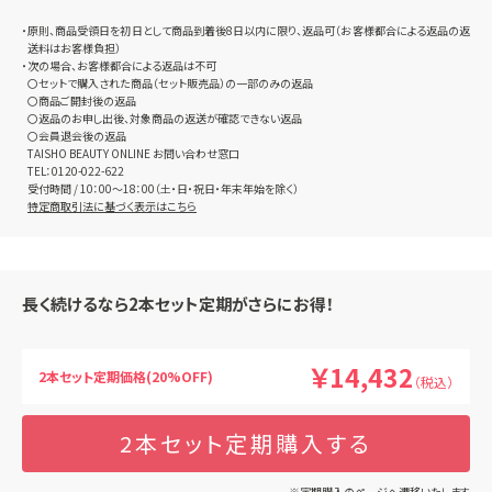
・原則、商品受領日を初日として商品到着後8日以内に限り、返品可（お客様都合による返品の返
送料はお客様負担）
・次の場合、お客様都合による返品は不可
〇セットで購入された商品（セット販売品）の一部のみの返品
〇商品ご開封後の返品
〇返品のお申し出後、対象商品の返送が確認できない返品
〇会員退会後の返品
TAISHO BEAUTY ONLINE お問い合わせ窓口
TEL：0120-022-622
受付時間 / 10：00～18：00（土・日・祝日・年末年始を除く）
特定商取引法に基づく表示はこちら
長く続けるなら2本セット定期がさらにお得！
￥14,432
2本セット定期価格(20%OFF)
（税込）
2本セット定期購入する
※定期購入のページへ遷移いたします