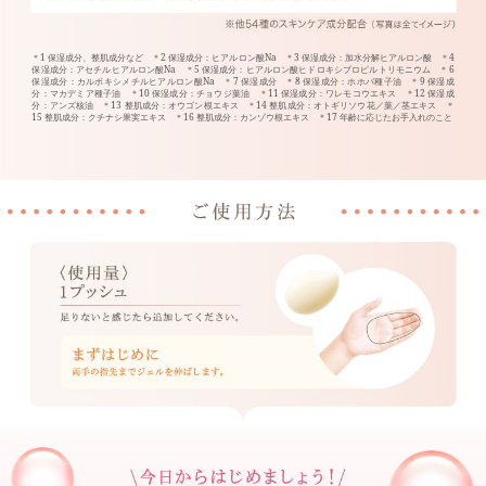
＊1 保湿成分、整肌成分など ＊2 保湿成分：ヒアルロン酸Na ＊3 保湿成分：加水分解ヒアルロン酸 ＊4
保湿成分：アセチルヒアルロン酸Na ＊5 保湿成分：ヒアルロン酸ヒドロキシプロピルトリモニウム ＊6
保湿成分：カルボキシメチルヒアルロン酸Na ＊7 保湿成分 ＊8 保湿成分：ホホバ種子油 ＊9 保湿成
分：マカデミア種子油 ＊10 保湿成分：チョウジ葉油 ＊11 保湿成分：ワレモコウエキス ＊12 保湿成
分：アンズ核油 ＊13 整肌成分：オウゴン根エキス ＊14 整肌成分：オトギリソウ花／葉／茎エキス ＊
15 整肌成分：クチナシ果実エキス ＊16 整肌成分：カンゾウ根エキス ＊17 年齢に応じたお手入れのこと