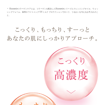
＊ Hazumieコラーゲンケアとは、コラーゲンを配合したHazumieシリーズとクレンジングオイル、ウォッ
シングフォーム、薬用ホワイトニング UVミルク プロテクションでのハリ、うるおいを与えるお手入れのこ
と。