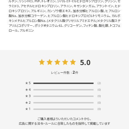
ルチン、リシンHCl、PVP、トレオニン、ジパルミトイルヒドロキシプロリン、グリシン、セ
ラミド3、アセチルヒドロキシプロリン、アラニン、キサンタンガム、アラントイン、ヒド
ロキシプロリン、アルギニン、カンゾウ根エキス、加水分解ヒアルロン酸、ヒアルロン
酸Na、加水分解コラーゲン、ヒアルロン酸ヒドロキシプロピルトリモニウム、カルボ
キシメチルヒアルロン酸Na、(メタクリル酸グリセリルアミドエチル/メタクリル酸ステ
アリル)コポリマー、ポリクオタニウム-61、グリコーゲン、フィチン酸、酸化銀、トコフェ
ロール、アルギニン
5.0
2
レビュー件数：
件
★
5
(2)
★
4
(0)
★
3
(0)
★
2
(0)
★
1
(0)
ご購入者様よりいただいたコメントから、
広告に関する法令・ルールに合致したものを抜粋して掲載しています