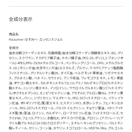
全成分表示
商品名
Hazumie -はずみへ- エッセンスジェル
全成分
加水分解コラーゲンエキス、乳酸桿菌/加水分解コラーゲン発酵液エキス、BG、グリ
セリン、スクワラン、マカデミア種子油、ホホバ種子油、PEG-20、ポリ(1,2-ブタンジオ
ール)-4PEG/PPG-29/9メチルグルコース、ペンチレングリコール、DPG、メチルグルセ
ス-10、(モリンガ油/水添モリンガ油)エステルズ、プルラン、マカデミアナッツ脂肪酸
フィトステリル、グリチルリチン酸2K、ダイズ油、ベルガモット果実油、ツボクサエキ
ス、グルタミン酸、ベタイン、セラミド2、アンズ核油、ワレモコウエキス、レモン果皮
油、オウゴン根エキス、カルボキシメチルフェニルアミノカルボキシプロピルホスホン
酸メチル、ニンジン根エキス、イソロイシン、ラウロイルグルタミン酸ジ(フィトステリ
ル/オクチルドデシル)、エンピツビャクシン油、アセチルヒアルロン酸Na、クチナシ果
実エキス、バリン、ジグリセリン、マルチトール、PEG-30フィトステロール、イランイラ
ン花油、オトギリソウ花/葉/茎エキス、ヒスチジンHCl、水添レシチン、フェノキシエタ
ノール、PEG-20フィトステロール、パルミトイルグリシン、チョウジ葉油、イタリアイト
スギ葉/実/茎油、ロイシン、カルボマー、ローマカミツレ花油、フィトステロールズ、セ
ラミド6II、フェニルアラニン、水酸化K、ダマスクバラ花油、プロリン、(アクリレーツ/ア
クリル酸アルキル(C10-30))クロスポリマー、エチルヘキシルグリセリン、パルミチン
酸レチノール、セリン、コーン油、タウリン、トコフェロール、HEDTA-3Na、グルコシル