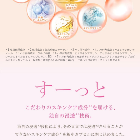
＊1 整肌保湿成分 ＊2 保湿成分：加水分解コラーゲン ＊3 ハリ付与成分 ＊4 ハリ付与成分：パルミチン酸レチ
ノール ＊5 ハリ付与成分：ウルソル酸 ＊6 ハリ付与成分：ヒドロキシプロリン、アセチルヒドロキシプロリン、
ジパルミトイルヒドロキシプロリン、BG ＊7 ハリ付与成分：カルボキシメチルフェニルアミノカルボキシプロピ
ルホスホン酸メチル（一般原料と区別するために純粋と表記） ＊8 ハリ付与成分：ニンジン根エキス