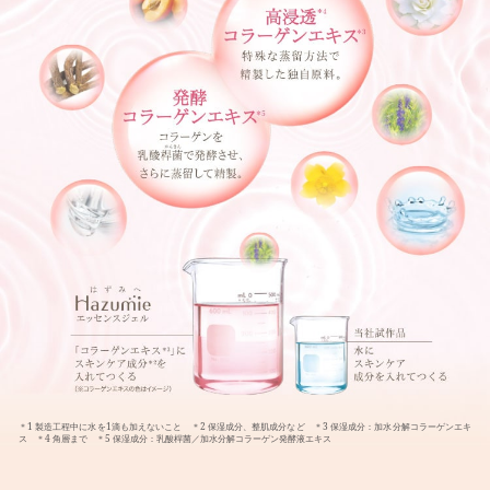
＊1 製造工程中に水を1滴も加えないこと ＊2 保湿成分、整肌成分など ＊3 保湿成分：加水分解コラーゲンエキ
ス ＊4 角層まで ＊5 保湿成分：乳酸桿菌／加水分解コラーゲン発酵液エキス