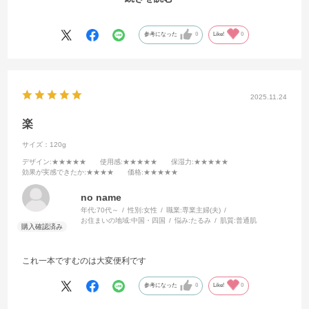
ンケア成分95％！という贅沢な商品です。なのに価格は控えめ。速
攻、定期購入しました。もっと早く知っていればなぁ、と思いまし
た。
参考になった
0
Like!
0
2025.11.24
楽
サイズ：120g
デザイン
:★★★★★
使用感
:★★★★★
保湿力
:★★★★★
効果が実感できたか
:★★★★
価格
:★★★★★
no name
年代:
70代～
性別:
女性
職業:
専業主婦(夫)
お住まいの地域:
中国・四国
悩み:
たるみ
肌質:
普通肌
これ一本ですむのは大変便利です
参考になった
0
Like!
0