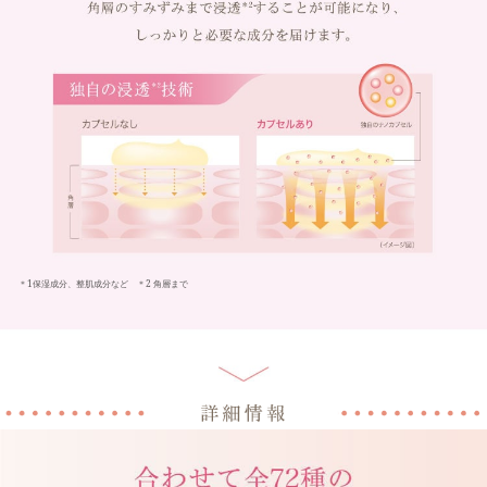
＊1保湿成分、整肌成分など ＊2 角層まで