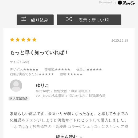
絞り込み
表示：新しい順
2025.12.18
もっと早く知っていれば！
サイズ：120g
デザイン
:★★★★★
使用感
:★★★★★
保湿力
:★★★★★
効果が実感できたか
:★★★★★
価格
:★★★★★
ゆりこ
年代:
60代
性別:
女性
職業:
会社員
お住まいの地域:
関東
悩み:
たるみ
肌質:
混合肌
素晴らしい商品です。最近ハリが弱くなったなぁ、と感じて今までの
化粧品をチェンジしようと偶然サイトにヒットして購入しました。
「水ではなく独自原料の『高浸透 コラーゲンエキス』にスキンケア成
分たっぷり配合したローション」と記載があるとおり濃厚です。スキ
続きを読む