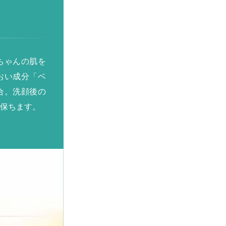
ちゃんの肌を
おい成分「ベ
合。洗顔後の
保ちます。