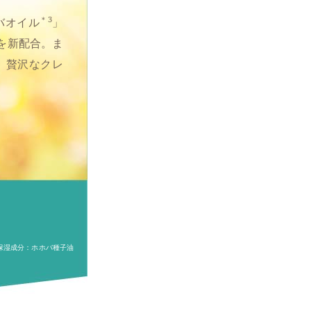
＊3
バオイル
」
を新配合。ま
、贅沢なクレ
 保湿成分：ホホバ種子油