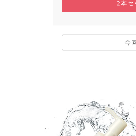
2本セ
今