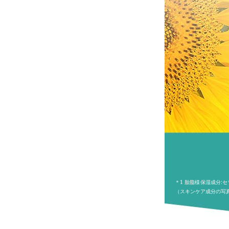
＊1 胎脂様保湿成分:
（スキンケア成分の写