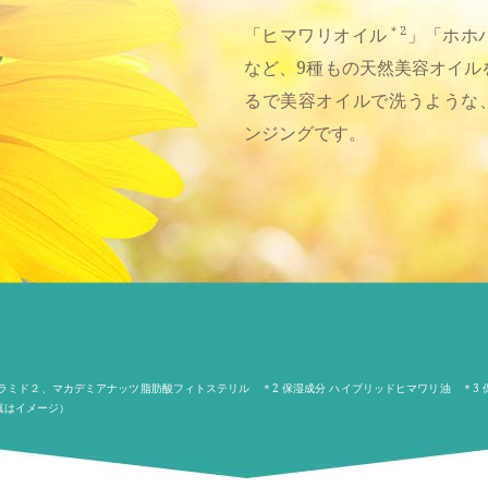
＊2
「ヒマワリオイル
」「ホホ
など、9種もの天然美容オイル
るで美容オイルで洗うような
ンジングです。
セラミド２、マカデミアナッツ脂肪酸フィトステリル ＊2 保湿成分 ハイブリッドヒマワリ油 ＊3
真はイメージ）