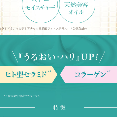
:セラミド２、マカデミアナッツ脂肪酸フィトステリル ＊2 保湿成分
2 ＊2 保湿成分:水溶性コラーゲン