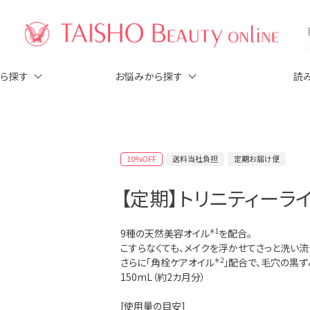
から探す
お悩みから探す
読
10%OFF
送料当社負担
定期お届け便
【定期】トリニティーライ
9種の天然美容オイル
＊1
を配合。
こすらなくても、メイクを浮かせてさっと洗い流
さらに「角栓ケアオイル
＊2
」配合で、毛穴の黒ず
150mL（約2カ月分）
[使用量の目安]