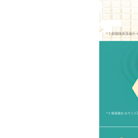
＊1 胎脂様保湿成分
＊1 保湿成分:セラミド