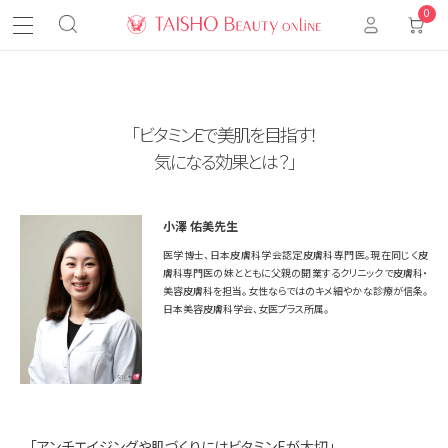
0
「ビタミンEで美肌を目指す！
気になる効果とは？」
小澤 佑美先生
医学博士、日本皮膚科学会認定皮膚科専門医。現在同じく皮
膚科専門医の妹とともに父親の開業するクリニックで皮膚科・
美容皮膚科を担当。女性ならではのキメ細やかな診療が信条。
日本美容皮膚科学会、女医プラス所属。
「アンチエイジングや肌づくりにはビタミンEが大切」